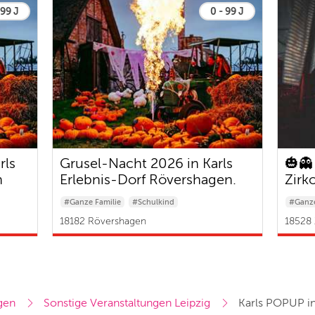
 99 J
0 - 99 J
rls
Grusel-Nacht 2026 in Karls
🎃👻
n
Erlebnis-Dorf Rövershagen.
Zirk
#Ganze Familie
#Schulkind
#Ganze
#Baby & Kleinkind
#Baby 
18182 Rövershagen
18528 
gen
Sonstige Veranstaltungen Leipzig
Karls POPUP i