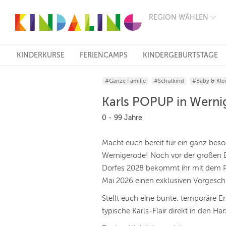
REGION WÄHLEN
BERLIN
MÜNCHEN
HAMBURG
FRANKFURT
KINDERKURSE
FERIENCAMPS
KINDERGEBURTSTAGE
KÖLN
DÜSSELDORF
#Ganze Familie
#Schulkind
#Baby & Kle
STUTTGART
ESSEN
Karls POPUP in Werni
HANNOVER
LEIPZIG
0 - 99 Jahre
DRESDEN
NÜRNBERG
Macht euch bereit für ein ganz beso
WIEN
Wernigerode! Noch vor der großen E
ZÜRICH
ANDERE
Dorfes 2028 bekommt ihr mit dem P
REGIONEN
Mai 2026 einen exklusiven Vorges
Stellt euch eine bunte, temporäre Er
typische Karls-Flair direkt in den Har