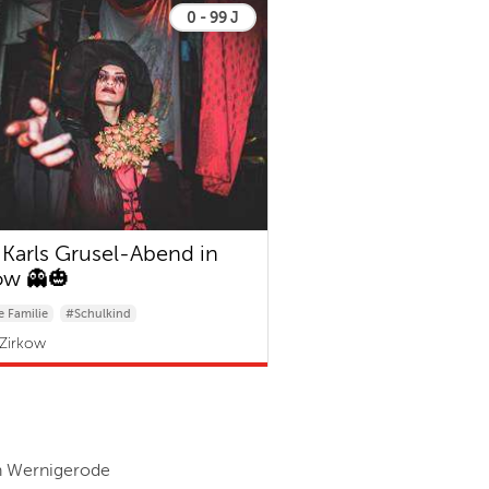
0 - 99 J
 Karls Grusel-Abend in
ow 👻🎃
 Familie
#Schulkind
& Kleinkind
Zirkow
n Wernigerode