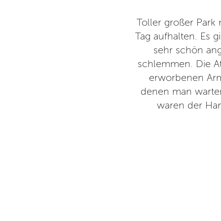
hnt sich eine Jahreskarte zu
Toller großer Park 
ig. Man kann hier ohne weiteres
Tag aufhalten. Es g
ständig neue Attraktionen
sehr schön ang
angweilig. In den Ferien ist
schlemmen. Die At
arten. Auf jeden Fall ist es
erworbenen Armb
 empfehlen.
denen man warten
waren der Ham
17