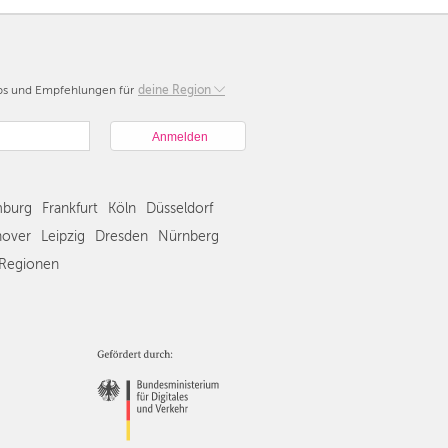
pps und Empfehlungen für
Berlin
deine Region
München
Hamburg
Frankfurt
Köln
burg
Frankfurt
Köln
Düsseldorf
Düsseldorf
Stuttgart
over
Leipzig
Dresden
Nürnberg
Essen
Regionen
Hannover
Leipzig
Dresden
Nürnberg
Wien
Zürich
Andere
Regionen