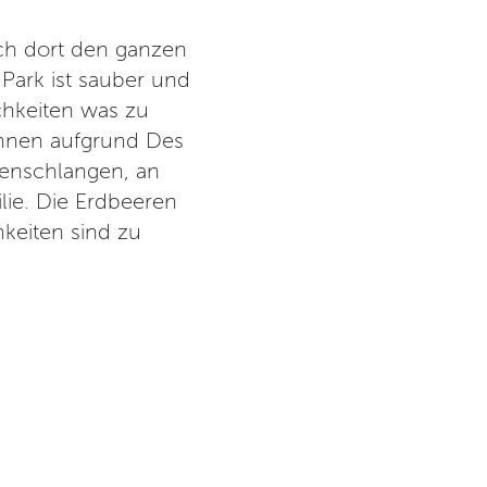
sich dort den ganzen
Tolles Erlebnisdorf für Groß
 Park ist sauber und
und kann aus einer großen A
chkeiten was zu
Geschmack ist etwas dabei. S
önnen aufgrund Des
mit vielen Attraktionen hat. B
senschlangen, an
ist aufgrund der neuen Zugha
ie. Die Erdbeeren
Fuß innerhalb von fünf Minu
keiten sind zu