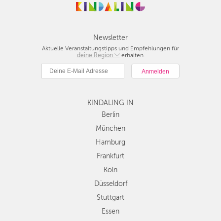
Newsletter
Aktuelle Veranstaltungstipps und Empfehlungen für
deine Region
Berlin
erhalten.
München
Hamburg
Frankfurt
KINDALING IN
Köln
Düsseldorf
Berlin
Stuttgart
München
Essen
Hamburg
Hannover
Frankfurt
Leipzig
Köln
Dresden
Düsseldorf
Nürnberg
Wien
Stuttgart
Zürich
Essen
Andere