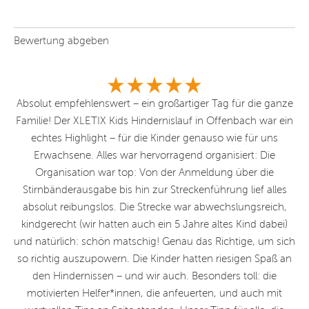
Bewertung abgeben
ch
Absolut empfehlenswert – ein großartiger Tag für die ganze
S
ist
Familie! Der XLETIX Kids Hindernislauf in Offenbach war ein
Ka
echtes Highlight – für die Kinder genauso wie für uns
b
ie
Erwachsene. Alles war hervorragend organisiert: Die
Organisation war top: Von der Anmeldung über die
n
Stirnbänderausgabe bis hin zur Streckenführung lief alles
absolut reibungslos. Die Strecke war abwechslungsreich,
kindgerecht (wir hatten auch ein 5 Jahre altes Kind dabei)
und natürlich: schön matschig! Genau das Richtige, um sich
so richtig auszupowern. Die Kinder hatten riesigen Spaß an
den Hindernissen – und wir auch. Besonders toll: die
motivierten Helfer*innen, die anfeuerten, und auch mit