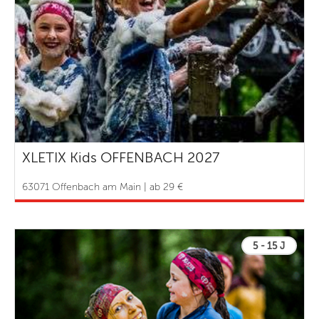
XLETIX Kids OFFENBACH 2027
63071 Offenbach am Main | ab 29 €
5 - 15 J