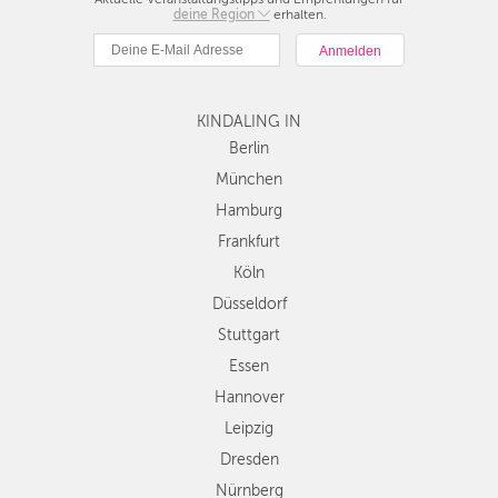
deine Region
Berlin
erhalten.
München
Hamburg
Frankfurt
KINDALING IN
Köln
Düsseldorf
Berlin
Stuttgart
München
Essen
Hamburg
Hannover
Frankfurt
Leipzig
Köln
Dresden
Düsseldorf
Nürnberg
Wien
Stuttgart
Zürich
Essen
Andere
Hannover
Regionen
Leipzig
Dresden
Nürnberg