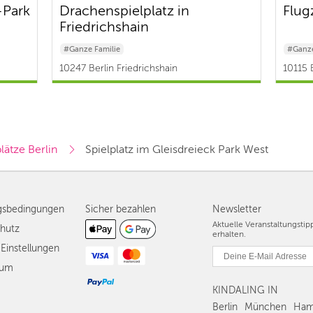
-Park
Drachenspielplatz in
Flug
Friedrichshain
#Ganze Familie
#Ganze
10247 Berlin Friedrichshain
10115 B
lätze Berlin
Spielplatz im Gleisdreieck Park West
gsbedingungen
Sicher bezahlen
Newsletter
Aktuelle Veranstaltungsti
hutz
erhalten.
Einstellungen
sum
KINDALING IN
Berlin
München
Ham