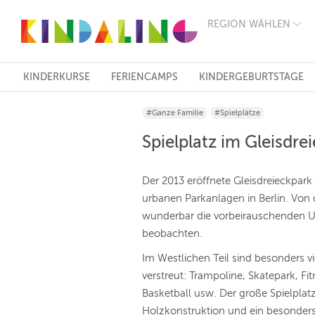
REGION WÄHLEN
BERLIN
MÜNCHEN
HAMBURG
FRANKFURT
KINDERKURSE
FERIENCAMPS
KINDERGEBURTSTAGE
KÖLN
DÜSSELDORF
#Ganze Familie
#Spielplätze
STUTTGART
ESSEN
Spielplatz im Gleisdre
HANNOVER
LEIPZIG
DRESDEN
Der 2013 eröffnete Gleisdreieckpark
NÜRNBERG
urbanen Parkanlagen in Berlin. Vo
WIEN
wunderbar die vorbeirauschenden 
ZÜRICH
ANDERE
beobachten.
REGIONEN
Im Westlichen Teil sind besonders v
verstreut: Trampoline, Skatepark, Fi
Basketball usw. Der große Spielplatz
Holzkonstruktion und ein besonder