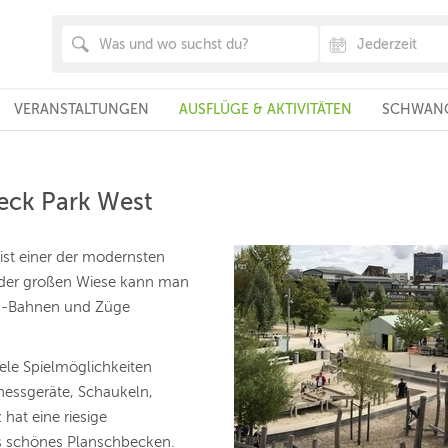
VERANSTALTUNGEN
AUSFLÜGE & AKTIVITÄTEN
SCHWANG
ieck Park West
 ist einer der modernsten
n der großen Wiese kann man
U-Bahnen und Züge
iele Spielmöglichkeiten
tnessgeräte, Schaukeln,
 hat eine riesige
s schönes Planschbecken.