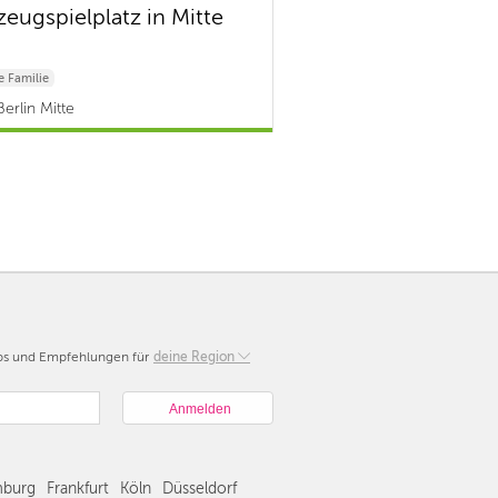
zeugspielplatz in Mitte
 Familie
erlin Mitte
pps und Empfehlungen für
Berlin
deine Region
München
Hamburg
Frankfurt
Köln
burg
Frankfurt
Köln
Düsseldorf
Düsseldorf