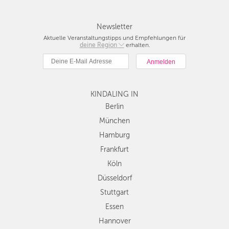
Newsletter
Aktuelle Veranstaltungstipps und Empfehlungen für
deine Region
Berlin
erhalten.
München
Hamburg
Frankfurt
KINDALING IN
Köln
Düsseldorf
Berlin
Stuttgart
München
Essen
Hamburg
Hannover
Frankfurt
Leipzig
Köln
Dresden
Düsseldorf
Nürnberg
Wien
Stuttgart
Zürich
Essen
Andere
Hannover
Regionen