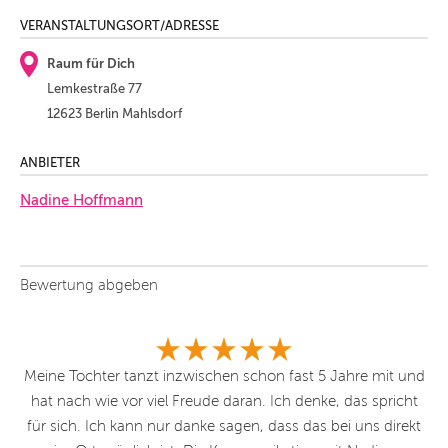
VERANSTALTUNGSORT/ADRESSE
Raum für Dich
Lemkestraße 77
12623 Berlin Mahlsdorf
ANBIETER
Nadine Hoffmann
Bewertung abgeben
n
Meine Tochter tanzt inzwischen schon fast 5 Jahre mit und
Mei
ten
hat nach wie vor viel Freude daran. Ich denke, das spricht
ei
für sich. Ich kann nur danke sagen, dass das bei uns direkt
W