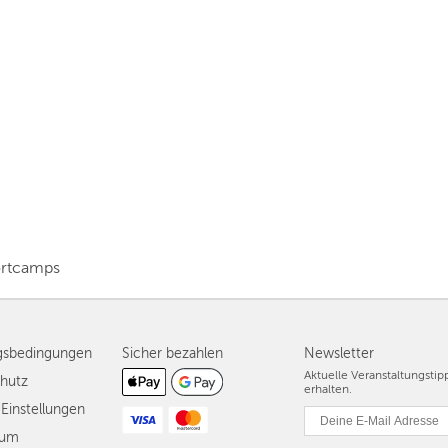
BERLIN
MÜNCHEN
HAMBURG
FRANKFURT
KÖLN
DÜSSELDORF
STUTTGART
rtcamps
ESSEN
HANNOVER
gsbedingungen
Sicher bezahlen
Newsletter
Aktuelle Veranstaltungsti
hutz
LEIPZIG
erhalten.
Einstellungen
DRESDEN
sum