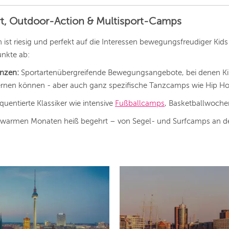
LEIPZIG
ort, Outdoor-Action & Multisport-Camps
DRESDEN
n ist riesig und perfekt auf die Interessen bewegungsfreudiger K
NÜRNBERG
unkte ab:
WIEN
anzen:
Sportartenübergreifende Bewegungsangebote, bei denen Kin
ZÜRICH
lernen können - aber auch ganz spezifische Tanzcamps wie Hip Hop
uentierte Klassiker wie intensive
Fußballcamps
, Basketballwoche
warmen Monaten heiß begehrt – von Segel- und Surfcamps an den