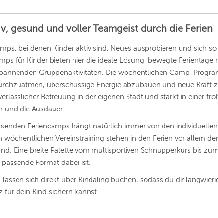
ANDERE REGIONEN
Vorschlag basierend auf deinem Standort
Hier findest du vor allem Online-Angebote und
iv, gesund und voller Teamgeist durch die Ferien
Angebote außerhalb unserer Städte.
BERLIN
mps, bei denen Kinder aktiv sind, Neues ausprobieren und sich so
s für Kinder bieten hier die ideale Lösung: bewegte Ferientage m
MÜNCHEN
pannenden Gruppenaktivitäten. Die wöchentlichen Camp-Programm
HAMBURG
chzuatmen, überschüssige Energie abzubauen und neue Kraft zu
erlässlicher Betreuung in der eigenen Stadt und stärkt in einer fr
FRANKFURT
on und die Ausdauer.
KÖLN
senden Feriencamps hängt natürlich immer von den individuelle
en wöchentlichen Vereinstraining stehen in den Ferien vor allem 
DÜSSELDORF
d. Eine breite Palette vom multisportiven Schnupperkurs bis zum s
STUTTGART
s passende Format dabei ist.
 lassen sich direkt über Kindaling buchen, sodass du dir langwier
ESSEN
z für dein Kind sichern kannst.
HANNOVER