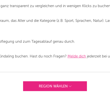
ps ganz transparent zu vergleichen und in wenigen Klicks zu buchen
aum, das Alter und die Kategorie (z.B. Sport, Sprachen, Natur). La
erpflegung und zum Tagesablauf genau durch.
 Kindaling buchen. Hast du noch Fragen?
Melde dich
jederzeit bei 
REGION WÄHLEN
ANDERE REGIONEN
Vorschlag basierend auf deinem Standort
Hier findest du vor allem Online-Angebote und
Angebote außerhalb unserer Städte.