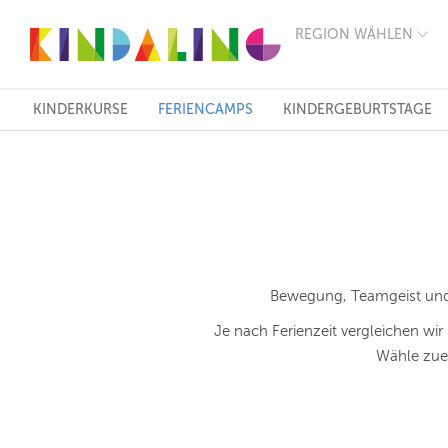
REGION WÄHLEN
BERLIN
MÜNCHEN
HAMBURG
FRANKFURT
KINDERKURSE
FERIENCAMPS
KINDERGEBURTSTAGE
KÖLN
DÜSSELDORF
STUTTGART
ESSEN
HANNOVER
LEIPZIG
DRESDEN
NÜRNBERG
WIEN
Bewegung, Teamgeist und F
ZÜRICH
ANDERE
Je nach Ferienzeit vergleichen wir 
REGIONEN
Wähle zuer