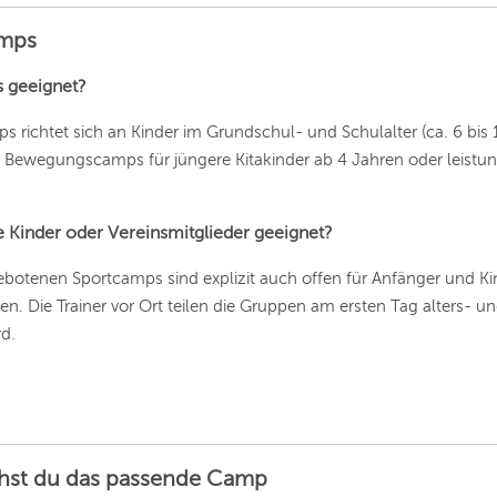
ESSEN
amps
HANNOVER
s geeignet?
LEIPZIG
 richtet sich an Kinder im Grundschul- und Schulalter (ca. 6 bis 1
DRESDEN
e Bewegungscamps für jüngere Kitakinder ab 4 Jahren oder leistungs
NÜRNBERG
e Kinder oder Vereinsmitglieder geeignet?
WIEN
ebotenen Sportcamps sind explizit auch offen für Anfänger und Kin
ZÜRICH
Die Trainer vor Ort teilen die Gruppen am ersten Tag alters- un
d.
chst du das passende Camp