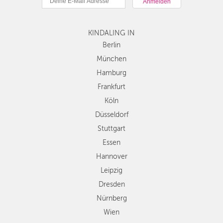
Hamburg
Frankfurt
KINDALING IN
Köln
Düsseldorf
Berlin
Stuttgart
München
Essen
Hamburg
Hannover
Frankfurt
Leipzig
Köln
Dresden
Düsseldorf
Nürnberg
Wien
Stuttgart
Zürich
Essen
Andere
Hannover
Regionen
Leipzig
Dresden
Nürnberg
Wien