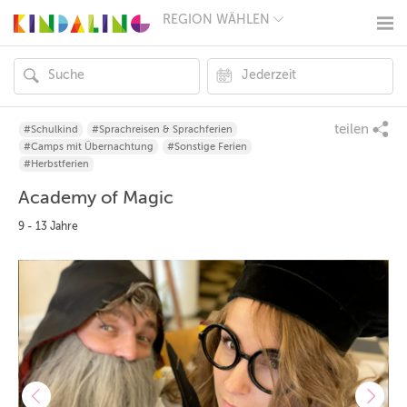
REGION WÄHLEN
BERLIN
MÜNCHEN
HAMBURG
FRANKFURT
KÖLN
DÜSSELDORF
teilen
#Schulkind
#Sprachreisen & Sprachferien
STUTTGART
#Camps mit Übernachtung
#Sonstige Ferien
ESSEN
#Herbstferien
HANNOVER
Academy of Magic
LEIPZIG
DRESDEN
9 - 13 Jahre
NÜRNBERG
WIEN
ZÜRICH
ANDERE
REGIONEN