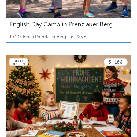
English Day Camp in Prenzlauer Berg
10405 Berlin Prenzlauer Berg | ab 285 €
JETZT
5 - 16 J
BUCHEN