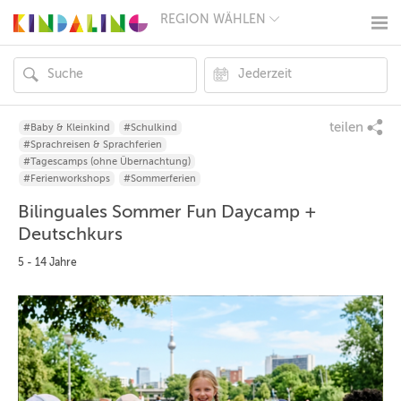
REGION WÄHLEN
BERLIN
MÜNCHEN
HAMBURG
FRANKFURT
KÖLN
DÜSSELDORF
teilen
#Baby & Kleinkind
#Schulkind
STUTTGART
#Sprachreisen & Sprachferien
ESSEN
#Tagescamps (ohne Übernachtung)
HANNOVER
#Ferienworkshops
#Sommerferien
LEIPZIG
Bilinguales Sommer Fun Daycamp +
DRESDEN
NÜRNBERG
Deutschkurs
WIEN
5 - 14 Jahre
ZÜRICH
ANDERE
REGIONEN