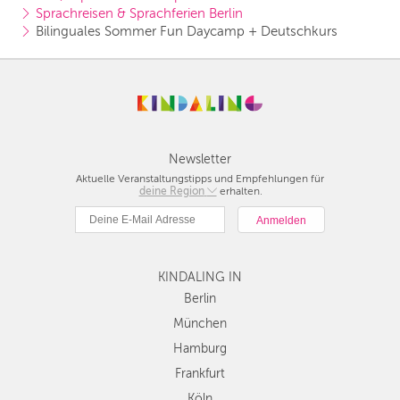
Sprachreisen & Sprachferien Berlin
Bilinguales Sommer Fun Daycamp + Deutschkurs
Newsletter
Aktuelle Veranstaltungstipps und Empfehlungen für
deine Region
Berlin
erhalten.
München
Hamburg
Frankfurt
KINDALING IN
Köln
Düsseldorf
Berlin
Stuttgart
München
Essen
Hamburg
Hannover
Frankfurt
Leipzig
Köln