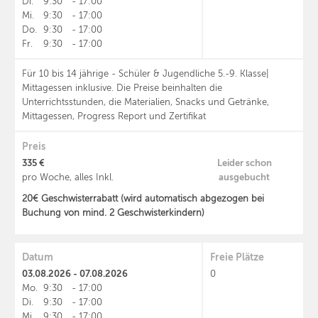
Di.
9:30
-
17:00
Mi.
9:30
-
17:00
Do.
9:30
-
17:00
Fr.
9:30
-
17:00
Für 10 bis 14 jährige - Schüler & Jugendliche 5.-9. Klasse|
Mittagessen inklusive. Die Preise beinhalten die
Unterrichtsstunden, die Materialien, Snacks und Getränke,
Mittagessen, Progress Report und Zertifikat
Preis
335 €
Leider schon
ausgebucht
pro Woche, alles Inkl.
20€ Geschwisterrabatt (wird automatisch abgezogen bei
Buchung von mind. 2 Geschwisterkindern)
Datum
Freie Plätze
03.08.2026 - 07.08.2026
0
Mo.
9:30
-
17:00
Di.
9:30
-
17:00
Mi.
9:30
-
17:00