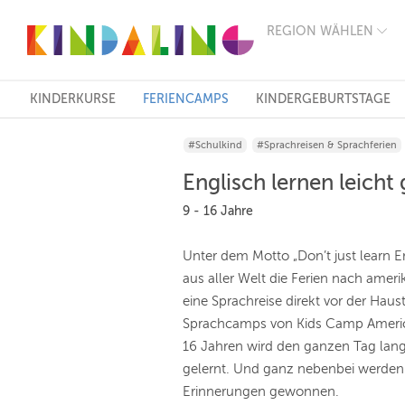
REGION WÄHLEN
BERLIN
MÜNCHEN
HAMBURG
FRANKFURT
KINDERKURSE
FERIENCAMPS
KINDERGEBURTSTAGE
KÖLN
DÜSSELDORF
#Schulkind
#Sprachreisen & Sprachferien
STUTTGART
ESSEN
Englisch lernen leich
HANNOVER
LEIPZIG
9 - 16 Jahre
DRESDEN
NÜRNBERG
Unter dem Motto „Don’t just learn En
WIEN
aus aller Welt die Ferien nach amer
ZÜRICH
ANDERE
eine Sprachreise direkt vor der Hau
REGIONEN
Sprachcamps von Kids Camp Americ
16 Jahren wird den ganzen Tag lang
gelernt. Und ganz nebenbei werden
Erinnerungen gewonnen.