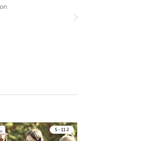
ion.
T
5 - 11 J
EN