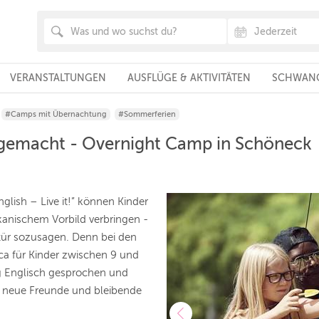
VERANSTALTUNGEN
AUSFLÜGE & AKTIVITÄTEN
SCHWANG
#Camps mit Übernachtung
#Sommerferien
t gemacht - Overnight Camp in Schöneck
glish – Live it!” können Kinder
ikanischem Vorbild verbringen -
stür sozusagen. Denn bei den
a für Kinder zwischen 9 und
 Eng­lisch gesprochen und
 neue Freunde und bleibende