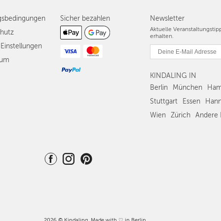
gsbedingungen
Sicher bezahlen
Newsletter
Aktuelle Veranstaltungsti
hutz
erhalten.
Einstellungen
sum
KINDALING IN
Berlin
München
Ham
Stuttgart
Essen
Hann
Wien
Zürich
Andere 
2026 © Kindaling. Made with ♡ in Berlin.