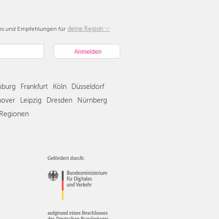
pps und Empfehlungen für
Berlin
deine Region
München
Hamburg
Frankfurt
Köln
burg
Frankfurt
Köln
Düsseldorf
Düsseldorf
Stuttgart
over
Leipzig
Dresden
Nürnberg
Essen
Regionen
Hannover
Leipzig
Dresden
Nürnberg
Wien
Zürich
Andere
Regionen