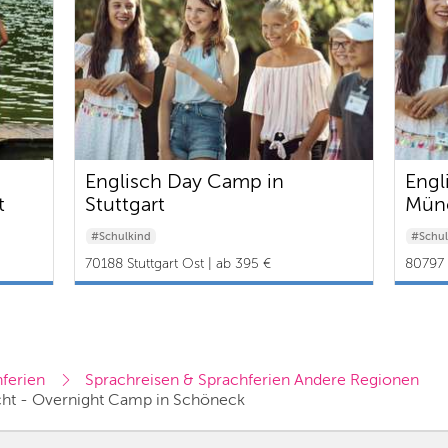
Englisch Day Camp in
Engl
t
Stuttgart
Mün
#Schulkind
#Schul
70188 Stuttgart Ost | ab 395 €
80797 
ferien
Sprachreisen & Sprachferien Andere Regionen
acht - Overnight Camp in Schöneck