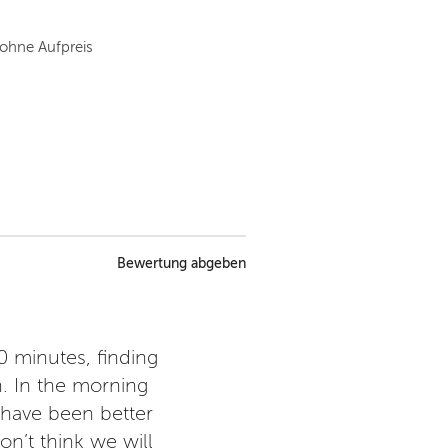
 ohne Aufpreis
Bewertung abgeben
0 minutes, finding
Meinem Sohn hat es sehr gut g
n. In the morning
wo er gut a
have been better
on’t think we will