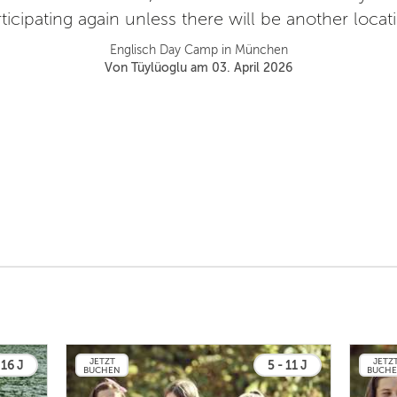
ticipating again unless there will be another locat
Englisch Day Camp in München
Von Tüylüoglu am 03. April 2026
JETZT
JETZ
 16 J
5 - 11 J
BUCHEN
BUCH