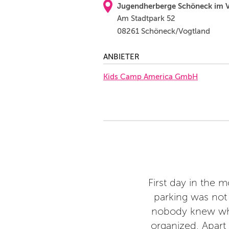
Jugendherberge Schöneck im 
Am Stadtpark 52
08261 Schöneck/Vogtland
ANBIETER
Kids Camp America GmbH
hrfach im KidsCamp und jedes
First day in the 
parking was not 
nobody knew whe
organized. Apart 