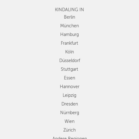
Frankfurt
KINDALING IN
Köln
Düsseldorf
Berlin
Stuttgart
München
Essen
Hamburg
Hannover
Frankfurt
Leipzig
Köln
Dresden
Düsseldorf
Nürnberg
Wien
Stuttgart
Zürich
Essen
Andere
Hannover
Regionen
Leipzig
Dresden
Nürnberg
Wien
Zürich
Andere Regionen