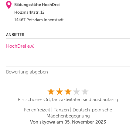
Bildungsstätte HochDrei
Holzmarktstr. 12
14467 Potsdam Innenstadt
ANBIETER
HochDrei e.V.
Bewertung abgeben
nig
Ein schöner Ort,Tanzaktivitäten sind ausbaufähig
Gr
b
Ferienfreizeit | Tanzen | Deutsch-polnische
Mädchenbegegnung
Von skyowa am 05. November 2023