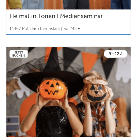
Heimat in Tönen I Medienseminar
14467 Potsdam Innenstadt | ab 245 €
JETZT
9 - 12 J
BUCHEN