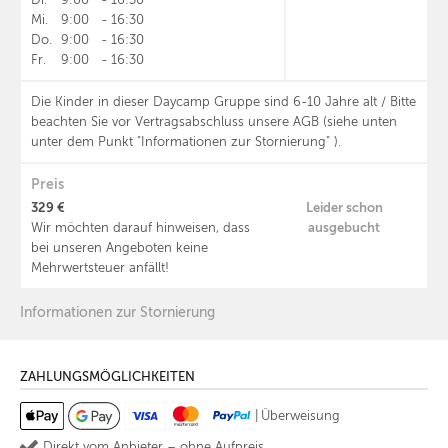
Di.
9:00
-
16:30
Mi.
9:00
-
16:30
Do.
9:00
-
16:30
Fr.
9:00
-
16:30
Die Kinder in dieser Daycamp Gruppe sind 6-10 Jahre alt / Bitte
beachten Sie vor Vertragsabschluss unsere AGB (siehe unten
unter dem Punkt "Informationen zur Stornierung" ).
Preis
329 €
Leider schon
ausgebucht
Wir möchten darauf hinweisen, dass
bei unseren Angeboten keine
Mehrwertsteuer anfällt!
Informationen zur Stornierung
ZAHLUNGSMÖGLICHKEITEN
|
Überweisung
Direkt vom Anbieter – ohne Aufpreis