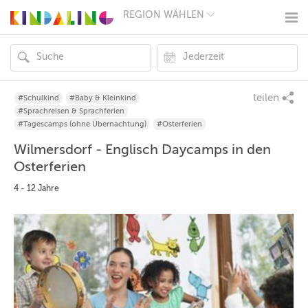
REGION WÄHLEN
BERLIN
MÜNCHEN
HAMBURG
FRANKFURT
KÖLN
DÜSSELDORF
teilen
#Schulkind
#Baby & Kleinkind
STUTTGART
#Sprachreisen & Sprachferien
ESSEN
#Tagescamps (ohne Übernachtung)
#Osterferien
HANNOVER
Wilmersdorf - Englisch Daycamps in den
LEIPZIG
DRESDEN
Osterferien
NÜRNBERG
4 - 12 Jahre
WIEN
ZÜRICH
ANDERE
REGIONEN