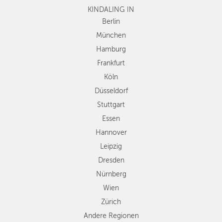
KINDALING IN
Köln
Düsseldorf
Berlin
Stuttgart
München
Essen
Hamburg
Hannover
Frankfurt
Leipzig
Köln
Dresden
Düsseldorf
Nürnberg
Wien
Stuttgart
Zürich
Essen
Andere
Hannover
Regionen
Leipzig
Dresden
Nürnberg
Wien
Zürich
Andere Regionen