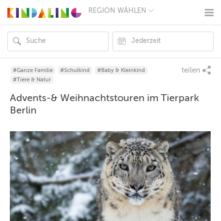
REGION WÄHLEN
BERLIN
MÜNCHEN
HAMBURG
FRANKFURT
KÖLN
DÜSSELDORF
teilen
#Ganze Familie
#Schulkind
#Baby & Kleinkind
STUTTGART
#Tiere & Natur
ESSEN
Advents-& Weihnachtstouren im Tierpark
HANNOVER
LEIPZIG
Berlin
DRESDEN
NÜRNBERG
WIEN
ZÜRICH
ANDERE
REGIONEN