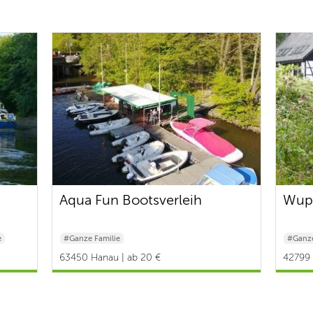
Aqua Fun Bootsverleih
Wup
e
#Ganze Familie
#Ganze
63450 Hanau | ab 20 €
42799 