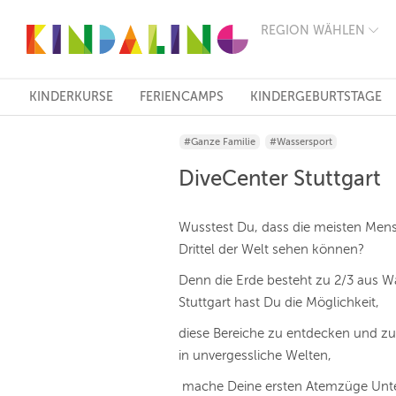
REGION WÄHLEN
BERLIN
MÜNCHEN
HAMBURG
FRANKFURT
KINDERKURSE
FERIENCAMPS
KINDERGEBURTSTAGE
KÖLN
DÜSSELDORF
#Ganze Familie
#Wassersport
STUTTGART
ESSEN
DiveCenter Stuttgart
HANNOVER
LEIPZIG
DRESDEN
Wusstest Du, dass die meisten Mens
NÜRNBERG
Drittel der Welt sehen können?
WIEN
ZÜRICH
Denn die Erde besteht zu 2/3 aus W
ANDERE
Stuttgart hast Du die Möglichkeit,
REGIONEN
diese Bereiche zu entdecken und z
in unvergessliche Welten,
mache Deine ersten Atemzüge Unte