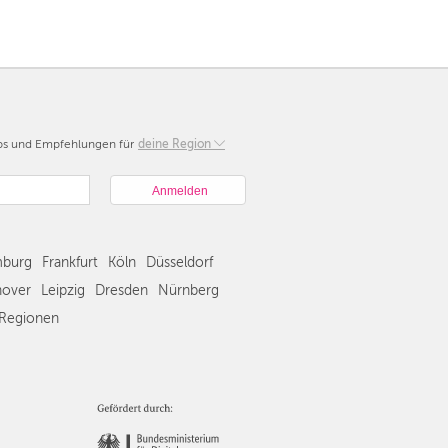
pps und Empfehlungen für
Berlin
deine Region
München
Hamburg
Frankfurt
Köln
burg
Frankfurt
Köln
Düsseldorf
Düsseldorf
Stuttgart
over
Leipzig
Dresden
Nürnberg
Essen
Regionen
Hannover
Leipzig
Dresden
Nürnberg
Wien