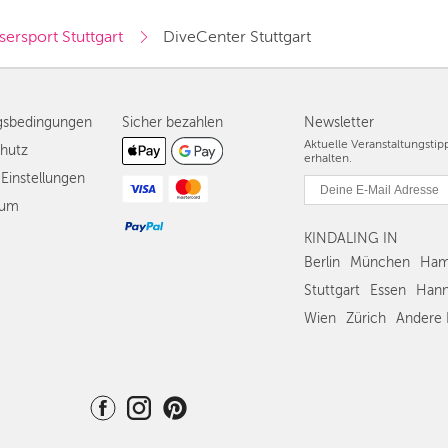
ersport Stuttgart
DiveCenter Stuttgart
gsbedingungen
Sicher bezahlen
Newsletter
Aktuelle Veranstaltungsti
hutz
erhalten.
Einstellungen
sum
KINDALING IN
Berlin
München
Ham
Stuttgart
Essen
Hann
Wien
Zürich
Andere 