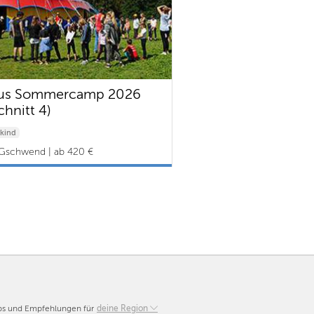
cus Sommercamp 2026
chnitt 4)
kind
Gschwend | ab 420 €
pps und Empfehlungen für
Berlin
deine Region