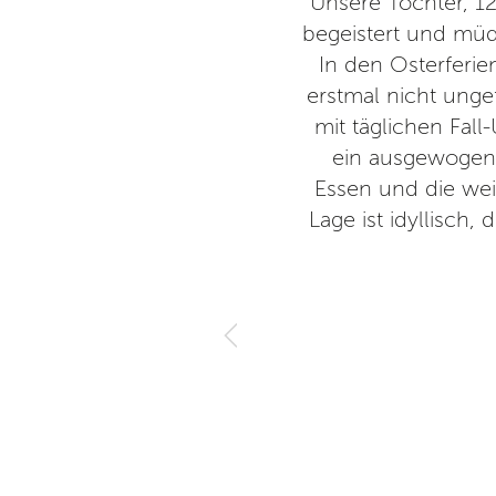
ist sehr abwechslungsreich.
Unsere Tochter, 12
hin und bin jetzt schon seit
begeistert und müde
ieb und man fühlt sich schnell
In den Osterferie
lem an Kinder und jugendliche
erstmal nicht unge
mit täglichen Fal
ein ausgewogene
ndliche e.V.
Essen und die wei
5
Lage ist idyllisch,