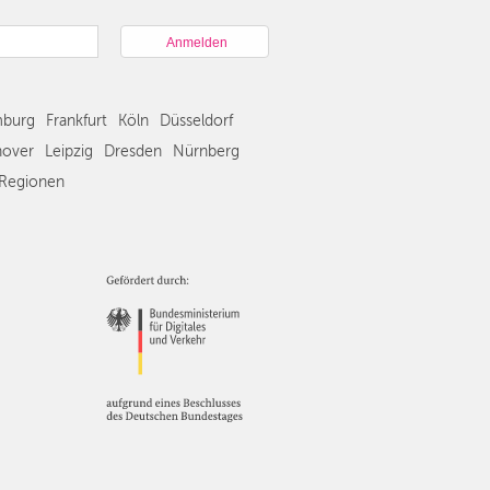
München
Hamburg
Frankfurt
Köln
burg
Frankfurt
Köln
Düsseldorf
Düsseldorf
Stuttgart
over
Leipzig
Dresden
Nürnberg
Essen
Regionen
Hannover
Leipzig
Dresden
Nürnberg
Wien
Zürich
Andere
Regionen