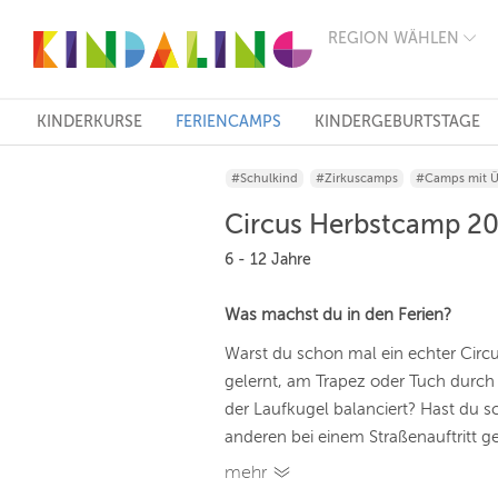
REGION WÄHLEN
BERLIN
MÜNCHEN
HAMBURG
FRANKFURT
KINDERKURSE
FERIENCAMPS
KINDERGEBURTSTAGE
KÖLN
DÜSSELDORF
#Schulkind
#Zirkuscamps
#Camps mit 
STUTTGART
ESSEN
Circus Herbstcamp 2
HANNOVER
LEIPZIG
6 - 12 Jahre
DRESDEN
NÜRNBERG
Was machst du in den Ferien?
WIEN
ZÜRICH
Warst du schon mal ein echter Circu
ANDERE
gelernt, am Trapez oder Tuch durch
REGIONEN
der Laufkugel balanciert? Hast du
anderen bei einem Straßenauftritt ge
mehr