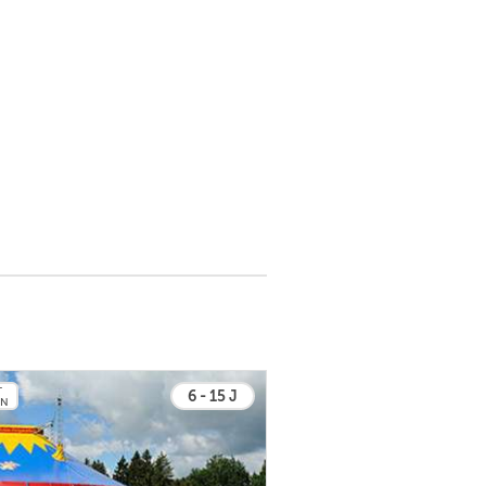
T
6 - 15 J
EN