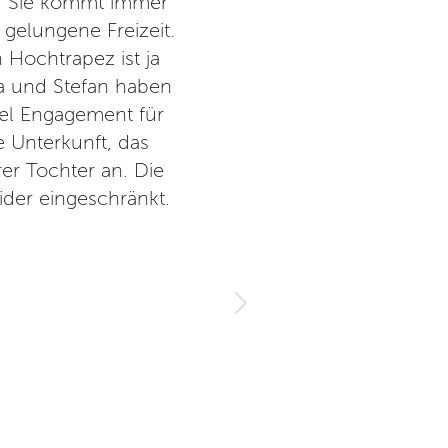
it. Sie kommt immer
Der Hof liegt wunderschön m
 gelungene Freizeit.
Selbstwirksamkeit und w
 Hochtrapez ist ja
Lei
ja und Stefan haben
CircArtive 
iel Engagement für
 Unterkunft, das
er Tochter an. Die
eider eingeschränkt.