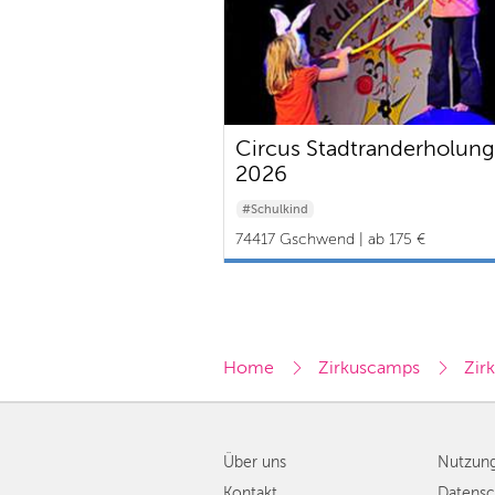
Circus Stadtranderholung
2026
#Schulkind
74417 Gschwend | ab 175 €
Home
Zirkuscamps
Zir
Über uns
Nutzun
Kontakt
Datensc