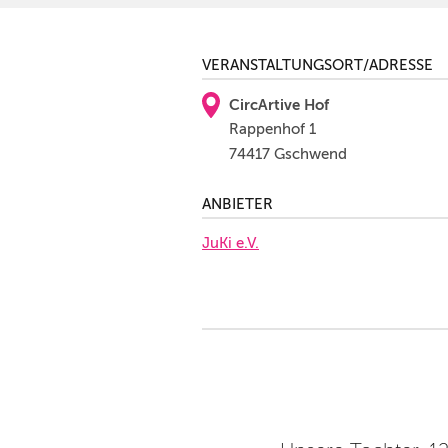
VERANSTALTUNGSORT/ADRESSE
CircArtive Hof
Rappenhof 1
74417 Gschwend
ANBIETER
JuKi e.V.