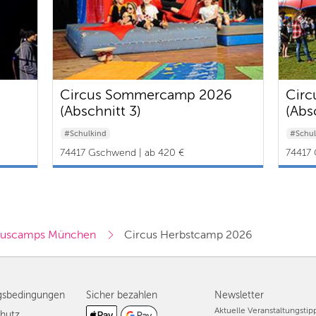
Circus Sommercamp 2026
Cir
(Abschnitt 3)
(Abs
#Schulkind
#Schul
74417 Gschwend | ab 420 €
74417 
kuscamps München
Circus Herbstcamp 2026
gsbedingungen
Sicher bezahlen
Newsletter
Aktuelle Veranstaltungsti
hutz