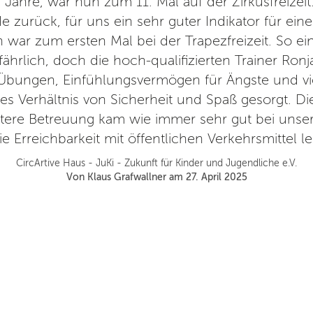
 Jahre, war nun zum 11. Mal auf der Zirkusfreize
 zurück, für uns ein sehr guter Indikator für eine
n war zum ersten Mal bei der Trapezfreizeit. So ein
fährlich, doch die hoch-qualifizierten Trainer Ron
l-Übungen, Einfühlungsvermögen für Ängste und v
s Verhältnis von Sicherheit und Spaß gesorgt. Die
tere Betreuung kam wie immer sehr gut bei unser
 die Erreichbarkeit mit öffentlichen Verkehrsmittel l
CircArtive Haus - JuKi - Zukunft für Kinder und Jugendliche e.V.
Von Klaus Grafwallner am 27. April 2025