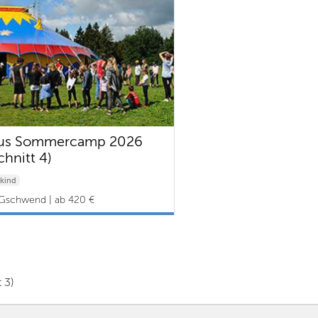
cus Sommercamp 2026
chnitt 4)
kind
Gschwend | ab 420 €
 3)