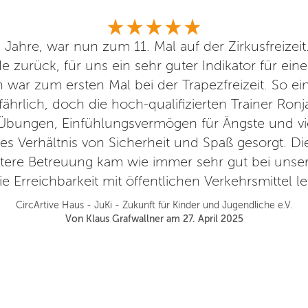
 Jahre, war nun zum 11. Mal auf der Zirkusfreize
 zurück, für uns ein sehr guter Indikator für eine
n war zum ersten Mal bei der Trapezfreizeit. So ein
fährlich, doch die hoch-qualifizierten Trainer Ron
l-Übungen, Einfühlungsvermögen für Ängste und v
s Verhältnis von Sicherheit und Spaß gesorgt. Die
tere Betreuung kam wie immer sehr gut bei unser
 die Erreichbarkeit mit öffentlichen Verkehrsmittel l
CircArtive Haus - JuKi - Zukunft für Kinder und Jugendliche e.V.
Von Klaus Grafwallner am 27. April 2025