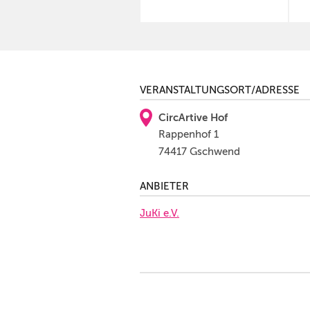
VERANSTALTUNGSORT/ADRESSE
CircArtive Hof
Rappenhof 1
74417 Gschwend
ANBIETER
JuKi e.V.