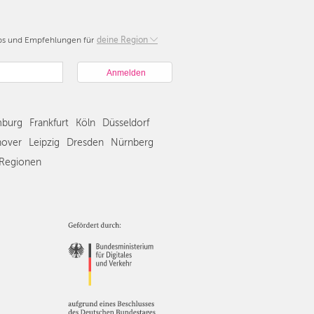
pps und Empfehlungen für
Berlin
deine Region
München
Hamburg
Frankfurt
Köln
burg
Frankfurt
Köln
Düsseldorf
Düsseldorf
Stuttgart
over
Leipzig
Dresden
Nürnberg
Essen
Regionen
Hannover
Leipzig
Dresden
Nürnberg
Wien
Zürich
Andere
Regionen