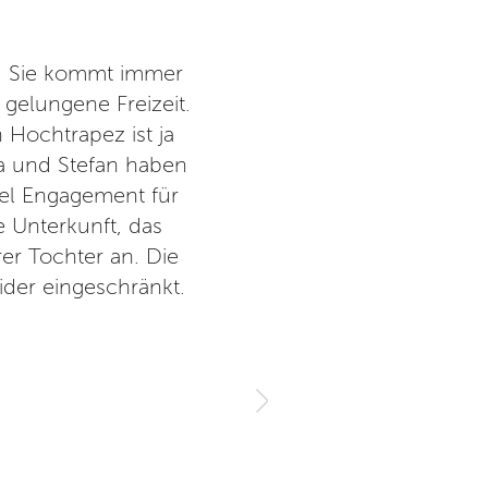
it. Sie kommt immer
Der Hof liegt wunderschön m
 gelungene Freizeit.
Selbstwirksamkeit und w
 Hochtrapez ist ja
Lei
ja und Stefan haben
CircArtive 
iel Engagement für
 Unterkunft, das
er Tochter an. Die
eider eingeschränkt.