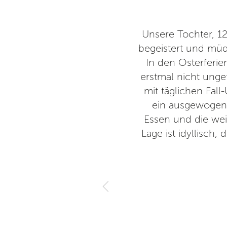
ist sehr abwechslungsreich.
Unsere Tochter, 12
hin und bin jetzt schon seit
begeistert und müde
ieb und man fühlt sich schnell
In den Osterferie
lem an Kinder und jugendliche
erstmal nicht unge
mit täglichen Fal
ein ausgewogene
ndliche e.V.
Essen und die wei
5
Lage ist idyllisch,