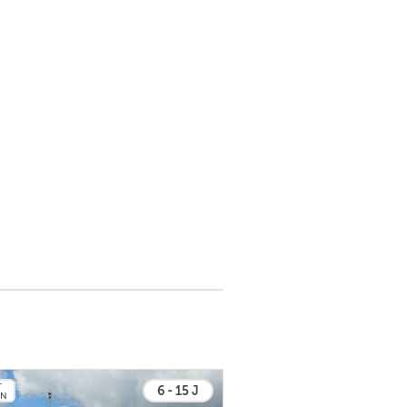
T
6 - 15 J
EN