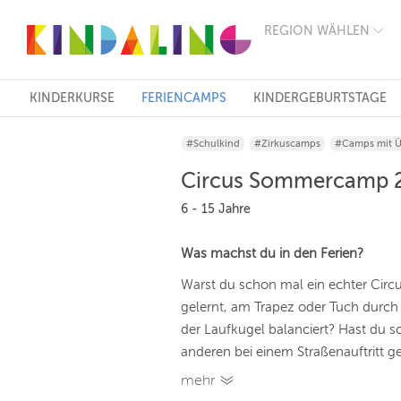
REGION WÄHLEN
BERLIN
MÜNCHEN
HAMBURG
FRANKFURT
KINDERKURSE
FERIENCAMPS
KINDERGEBURTSTAGE
KÖLN
DÜSSELDORF
#Schulkind
#Zirkuscamps
#Camps mit 
STUTTGART
ESSEN
Circus Sommercamp 20
HANNOVER
LEIPZIG
6 - 15 Jahre
DRESDEN
NÜRNBERG
Was machst du in den Ferien?
WIEN
ZÜRICH
Warst du schon mal ein echter Circu
ANDERE
gelernt, am Trapez oder Tuch durch
REGIONEN
der Laufkugel balanciert? Hast du
anderen bei einem Straßenauftritt ge
mehr