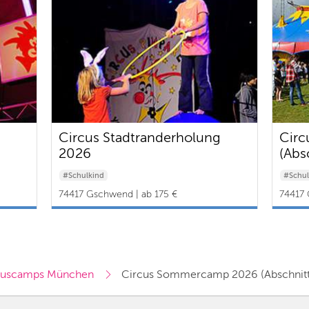
Circus Stadtranderholung
Cir
2026
(Abs
#Schulkind
#Schul
74417 Gschwend | ab 175 €
74417 
kuscamps München
Circus Sommercamp 2026 (Abschnitt