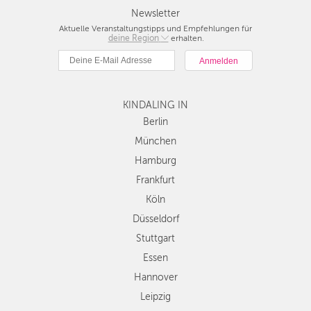
Newsletter
Aktuelle Veranstaltungstipps und Empfehlungen für
deine Region
Berlin
erhalten.
München
Hamburg
Frankfurt
KINDALING IN
Köln
Düsseldorf
Berlin
Stuttgart
München
Essen
Hamburg
Hannover
Frankfurt
Leipzig
Köln
Dresden
Düsseldorf
Nürnberg
Wien
Stuttgart
Zürich
Essen
Andere
Hannover
Regionen
Leipzig