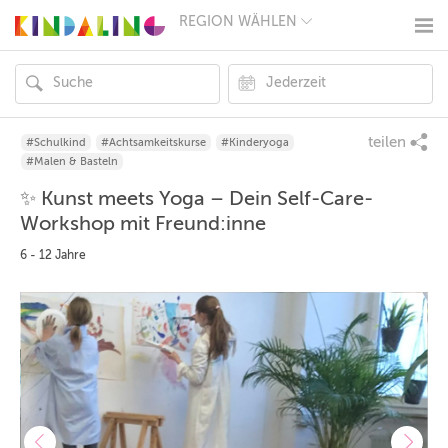
REGION WÄHLEN
BERLIN
MÜNCHEN
HAMBURG
FRANKFURT
KÖLN
DÜSSELDORF
teilen
#Schulkind
#Achtsamkeitskurse
#Kinderyoga
STUTTGART
#Malen & Basteln
ESSEN
✨ Kunst meets Yoga – Dein Self-Care-
HANNOVER
LEIPZIG
Workshop mit Freund:inne
DRESDEN
6 - 12 Jahre
NÜRNBERG
WIEN
ZÜRICH
ANDERE
REGIONEN