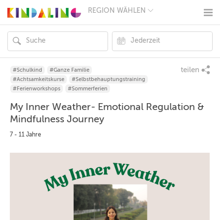
REGION WÄHLEN
BERLIN
MÜNCHEN
HAMBURG
FRANKFURT
KÖLN
DÜSSELDORF
teilen
#Schulkind
#Ganze Familie
STUTTGART
#Achtsamkeitskurse
#Selbstbehauptungstraining
ESSEN
#Ferienworkshops
#Sommerferien
HANNOVER
My Inner Weather- Emotional Regulation &
LEIPZIG
DRESDEN
Mindfulness Journey
NÜRNBERG
7 - 11 Jahre
WIEN
ZÜRICH
ANDERE
REGIONEN