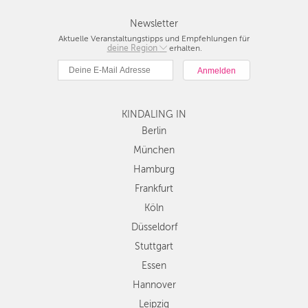
Newsletter
Aktuelle Veranstaltungstipps und Empfehlungen für
deine Region
Berlin
erhalten.
München
Hamburg
Frankfurt
KINDALING IN
Köln
Düsseldorf
Berlin
Stuttgart
München
Essen
Hamburg
Hannover
Frankfurt
Leipzig
Köln
Dresden
Düsseldorf
Nürnberg
Wien
Stuttgart
Zürich
Essen
Andere
Hannover
Regionen
Leipzig