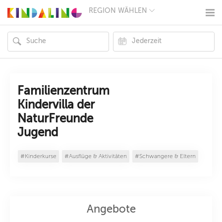
REGION WÄHLEN
BERLIN
MÜNCHEN
HAMBURG
FRANKFURT
KÖLN
DÜSSELDORF
STUTTGART
ESSEN
Familienzentrum
HANNOVER
Kindervilla der
LEIPZIG
NaturFreunde
DRESDEN
NÜRNBERG
Jugend
WIEN
ZÜRICH
ANDERE
#Kinderkurse
#Ausflüge & Aktivitäten
#Schwangere & Eltern
REGIONEN
Angebote