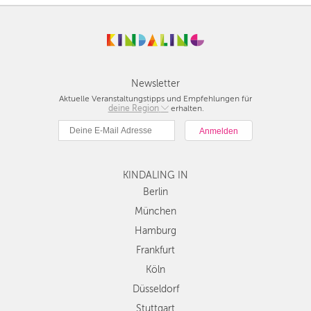
Newsletter
Aktuelle Veranstaltungstipps und Empfehlungen für
deine Region
Berlin
erhalten.
München
Hamburg
Frankfurt
KINDALING IN
Köln
Düsseldorf
Berlin
Stuttgart
München
Essen
Hamburg
Hannover
Frankfurt
Leipzig
Köln
Dresden
Düsseldorf
Nürnberg
Wien
Stuttgart