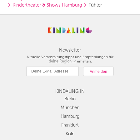
Kindertheater & Shows Hamburg
Fühler
Newsletter
Aktuelle Veranstaltungstipps und Empfehlungen für
deine Region
Berlin
erhalten.
München
Hamburg
Frankfurt
KINDALING IN
Köln
Düsseldorf
Berlin
Stuttgart
München
Essen
Hamburg
Hannover
Frankfurt
Leipzig
Köln
Dresden