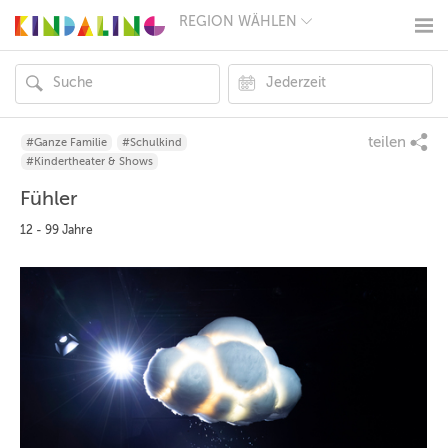
REGION WÄHLEN
BERLIN
MÜNCHEN
HAMBURG
FRANKFURT
KÖLN
DÜSSELDORF
teilen
#Ganze Familie
#Schulkind
STUTTGART
#Kindertheater & Shows
ESSEN
Fühler
HANNOVER
LEIPZIG
12 - 99 Jahre
DRESDEN
NÜRNBERG
WIEN
ZÜRICH
ANDERE
REGIONEN