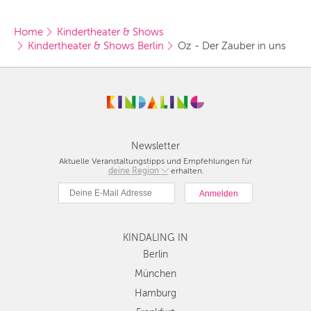
Home
Kindertheater & Shows
Kindertheater & Shows Berlin
Oz - Der Zauber in uns
Newsletter
Aktuelle Veranstaltungstipps und Empfehlungen für
deine Region
Berlin
erhalten.
München
Hamburg
Frankfurt
KINDALING IN
Köln
Düsseldorf
Berlin
Stuttgart
München
Essen
Hamburg
Hannover