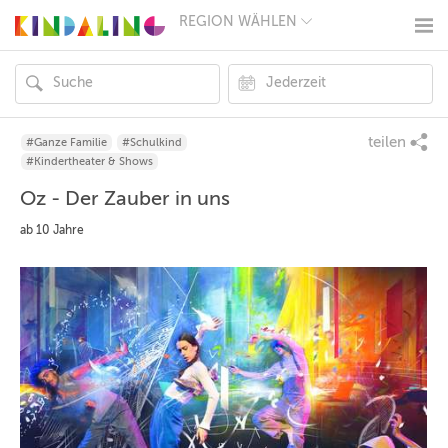
REGION WÄHLEN
BERLIN
MÜNCHEN
HAMBURG
FRANKFURT
KÖLN
DÜSSELDORF
teilen
#Ganze Familie
#Schulkind
STUTTGART
#Kindertheater & Shows
ESSEN
Oz - Der Zauber in uns
HANNOVER
LEIPZIG
ab 10 Jahre
DRESDEN
NÜRNBERG
WIEN
ZÜRICH
ANDERE
REGIONEN