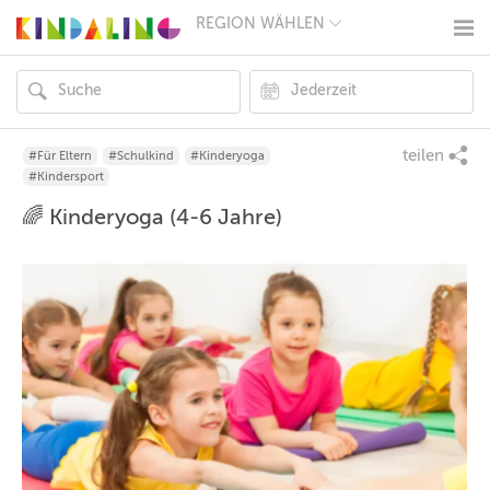
REGION WÄHLEN
BERLIN
MÜNCHEN
HAMBURG
FRANKFURT
KÖLN
DÜSSELDORF
teilen
#Für Eltern
#Schulkind
#Kinderyoga
STUTTGART
#Kindersport
ESSEN
🌈 Kinderyoga (4-6 Jahre)
HANNOVER
LEIPZIG
DRESDEN
NÜRNBERG
WIEN
ZÜRICH
ANDERE
REGIONEN