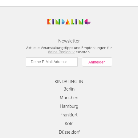
Newsletter
Aktuelle Veranstaltungstipps und Empfehlungen für
deine Region
Berlin
erhalten.
München
Hamburg
Frankfurt
KINDALING IN
Köln
Düsseldorf
Berlin
Stuttgart
München
Essen
Hamburg
Hannover
Frankfurt
Leipzig
Köln
Dresden
Düsseldorf
Nürnberg