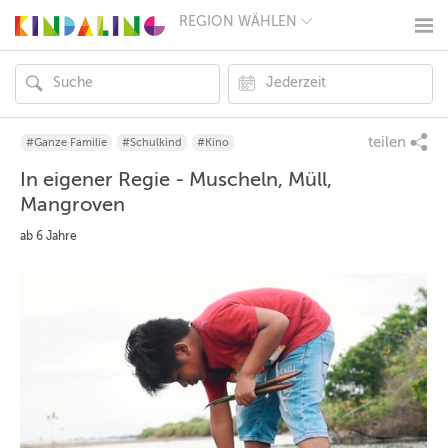
REGION WÄHLEN
BERLIN
MÜNCHEN
HAMBURG
FRANKFURT
KÖLN
DÜSSELDORF
teilen
#Ganze Familie
#Schulkind
#Kino
STUTTGART
In eigener Regie - Muscheln, Müll,
ESSEN
HANNOVER
Mangroven
LEIPZIG
DRESDEN
ab 6 Jahre
NÜRNBERG
WIEN
ZÜRICH
ANDERE
REGIONEN