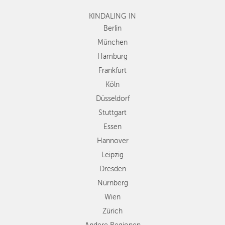
Frankfurt
KINDALING IN
Köln
Düsseldorf
Berlin
Stuttgart
München
Essen
Hamburg
Hannover
Frankfurt
Leipzig
Köln
Dresden
Düsseldorf
Nürnberg
Wien
Stuttgart
Zürich
Essen
Andere
Hannover
Regionen
Leipzig
Dresden
Nürnberg
Wien
Zürich