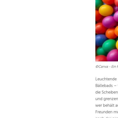
©Canva - Ein P
Leuchtende F
Bällebads –
die Scheiben
und grenzenl
wer behält a
Freunden mu