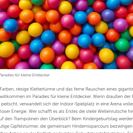
aradies für kleine Entdecker
arben, riesige Klettertürme und das ferne Rauschen eines gigant
 willkommen im Paradies für kleine Entdecker. Wenn draußen der
 peitscht, verwandelt sich der Indoor-Spielplatz in eine Arena voll
oser Energie. Wer schafft es als Erstes die steile Wellenrutsche hi
uf den Trampolinen den Überblick? Beim Kindergeburtstag werden
tige Gipfelstürmer, die gemeinsam Hindernisparcours bezwingen