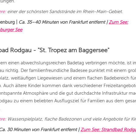
gungen.
ere:
einer der schönsten Sandstrände im Rhein-Main-Gebiet.
enburg |
Ca. 35–40 Minuten von Frankfurt entfernt |
Zum See:
burger See
bad Rodgau - "St. Tropez am Baggersee"
dern einen abwechslungsreichen Badetag verbringen möchte, ist 
u richtig. Der familienfreundliche Badesee punktet mit einem gr
latz, weitläufigen Liegewiesen und einem flachen Badebereich für
. Auch ältere Kinder kommen dank verschiedener Freizeitangebote
 entspannte Atmosphäre und die gut durchdachte Infrastruktur m
odgau zu einem beliebten Ausflugsziel für Familien aus dem ges
.
ere:
Wasserspielplatz, flache Badezonen und viele Angebote für Ki
Ca. 30 Minuten von Frankfurt entfernt |
Zum See: Strandbad Rodg