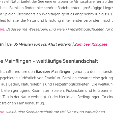
viel Natur bietet der See eine entspannte Atmosphäre fernab de
bels. Familien finden hier schöne Badebuchten, großzügige Lieg
um Spielen. Besonders an Werktagen geht es angenehm ruhig zu. 
ideal für alle, die Natur und Erholung miteinander verbinden möcht
ere:
Badesee mit Wasserpark und vielen Freizeitmöglichkeiten für 
en
|
Ca. 35 Minuten von Frankfurt entfernt |
Zum See: Königsee
e Mainflingen - weitläufige Seenlandschaft
dschaft rund um den
Badesee Mainflingen
gehört zu den schönst
gebieten südöstlich von Frankfurt. Familien erwartet eine gelun
aus Baden, Naturerlebnis und Freizeitmöglichkeiten. Die weitläuf
e bieten genügend Raum zum Spielen, Picknicken und Entspannen
 Tag in der Natur verbringt, findet hier ideale Bedingungen für ei
sreichen Familienausflug.
ere:
weitläufige Seenlandschaft mit viel Natur und zahlreichen