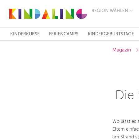
REGION WÄHLEN
BERLIN
MÜNCHEN
HAMBURG
FRANKFURT
KINDERKURSE
FERIENCAMPS
KINDERGEBURTSTAGE
KÖLN
DÜSSELDORF
Magazin
STUTTGART
ESSEN
HANNOVER
LEIPZIG
DRESDEN
NÜRNBERG
WIEN
Die 
ZÜRICH
ANDERE
REGIONEN
Wo lässt es 
Eltern einfa
am Strand sp