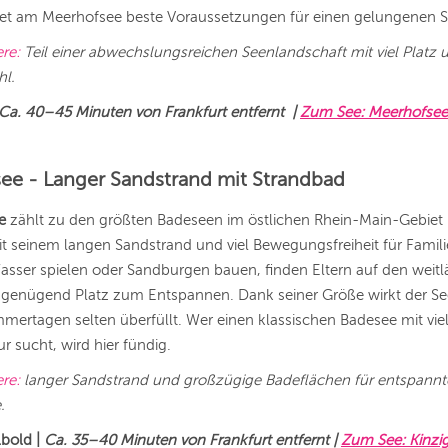
ndet am Meerhofsee beste Voraussetzungen für einen gelungenen
ere:
Teil einer abwechslungsreichen Seenlandschaft mit viel Platz 
hl.
Ca. 40–45 Minuten von Frankfurt entfernt |
Zum See: Meerhofsee
see - Langer Sandstrand mit Strandbad
e
zählt zu den größten Badeseen im östlichen Rhein-Main-Gebiet
it seinem langen Sandstrand und viel Bewegungsfreiheit für Fami
sser spielen oder Sandburgen bauen, finden Eltern auf den weitl
 genügend Platz zum Entspannen. Dank seiner Größe wirkt der S
rtagen selten überfüllt. Wer einen klassischen Badesee mit viel
r sucht, wird hier fündig.
ere:
langer Sandstrand und großzügige Badeflächen für entspannt
.
lbold
|
Ca. 35–40 Minuten von Frankfurt entfernt |
Zum See: Kinzi