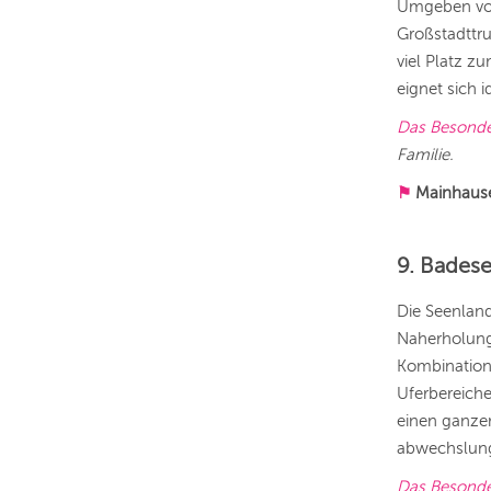
Umgeben von 
Großstadttru
viel Platz z
eignet sich 
Das Besond
Familie.
⚑
Mainhaus
9. Badese
Die Seenlan
Naherholungs
Kombination 
Uferbereich
einen ganzen
abwechslung
Das Besond