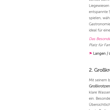
Liegewiesen 
entspannte 
spielen, wäh
Gastronomie,
ideal für ei
Das Besond
Platz für Fam
⚑
Langen
|
2. Großkr
Mit seinem 
Großkrotzen
klare Wasse
ein. Besonde
Übersichtlic