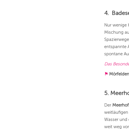
4. Bades
Nur wenige K
Mischung au
Spazierwege 
entspannte 
spontane Aus
Das Besond
⚑
Mörfelden
5. Meerho
Der
Meerhof
weitläufigen
Wasser und 
weit weg vom