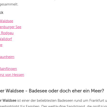
 gesammelt.
ick
 Waldsee
zenburger See
d Rodgau
alldorf
ee
Raunheim
ainflingen
rinz von Hessen
ner Waldsee - Badesee oder doch eher ein Meer?
r Waldsee
ist einer der beliebtesten Badeseen rund um Frankfurt 
rhighlight für Familien. Der weitläufige Sandstrand, die großzüg