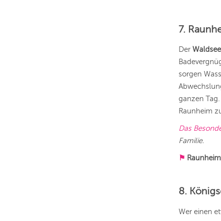
7. Raunh
Der
Waldsee
Badevergnüge
sorgen Wasse
Abwechslung.
ganzen Tag.
Raunheim zu
Das Besond
Familie.
⚑
Raunhei
8. Königs
Wer einen et