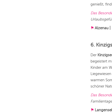
genießt, fi
Das Besond
Urlaubsgefü
⚑
Alzenau
|
6. Kinzig
Der
Kinzigse
begeistert m
Kinder am Wa
Liegewiesen
warmen Somme
schöner Natu
Das Besond
Familientage
⚑
Langense