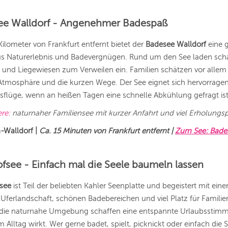
ee Walldorf - Angenehmer Badespaß
ilometer von Frankfurt entfernt bietet der
Badesee Walldorf
eine 
s Naturerlebnis und Badevergnügen. Rund um den See laden schat
und Liegewiesen zum Verweilen ein. Familien schätzen vor allem 
Atmosphäre und die kurzen Wege. Der See eignet sich hervorragen
flüge, wenn an heißen Tagen eine schnelle Abkühlung gefragt is
ere:
naturnaher Familiensee mit kurzer Anfahrt und viel Erholungsp
-Walldorf
|
Ca. 15 Minuten von Frankfurt entfernt |
Zum See: Bade
fsee - Einfach mal die Seele baumeln lassen
see
ist Teil der beliebten Kahler Seenplatte und begeistert mit eine
 Uferlandschaft, schönen Badebereichen und viel Platz für Familie
die naturnahe Umgebung schaffen eine entspannte Urlaubsstimm
 Alltag wirkt. Wer gerne badet, spielt, picknickt oder einfach die