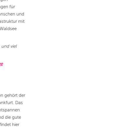
ngen für
lanschen und
struktur mit
r Waldsee
 und viel
ee
n gehört der
nkfurt. Das
Entspannen
nd die gute
indet hier