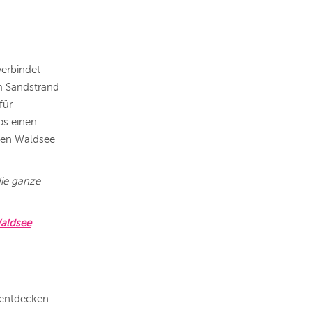
verbindet
m Sandstrand
für
os einen
den Waldsee
die ganze
aldsee
entdecken.