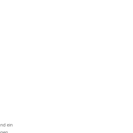
und ein
igen