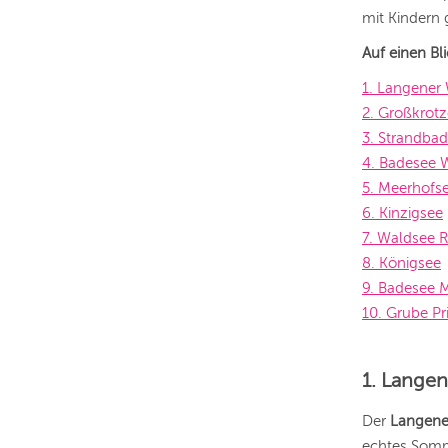
mit Kindern
Auf einen Bl
1. Langener
2. Großkrot
3. Strandba
4. Badesee W
5. Meerhofs
6. Kinzigsee
7. Waldsee 
8. Königsee
9. Badesee M
10. Grube P
1. Lange
Der
Langene
echtes Somme