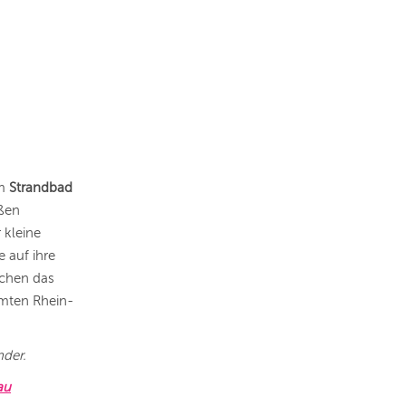
im
Strandbad
oßen
 kleine
 auf ihre
achen das
amten Rhein-
nder.
au