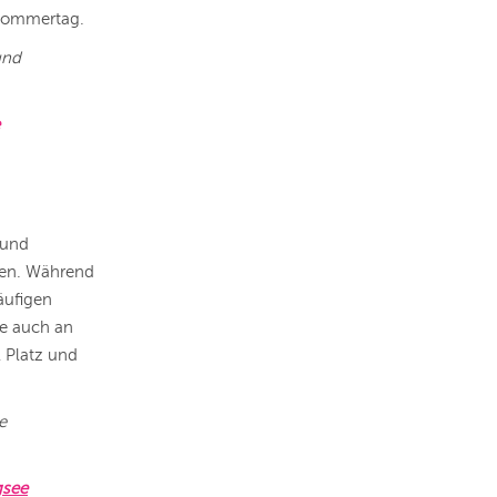
 Sommertag.
und
 und
lien. Während
äufigen
ee auch an
 Platz und
e
gsee