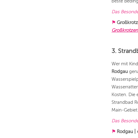
beste Bedin
Das Besond
⚑
Großkrotz
Großkrotzen
3. Strand
Wer mit Kin
Rodgau
gena
Wasserspielp
Wasserratten
Kosten. Die
Strandbad R
Main-Gebiet
Das Besond
⚑
Rodgau
|