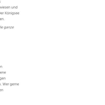
s
ewiesen und
Der Königsee
en.
die ganze
en
gene
igen
. Wer gerne
nen