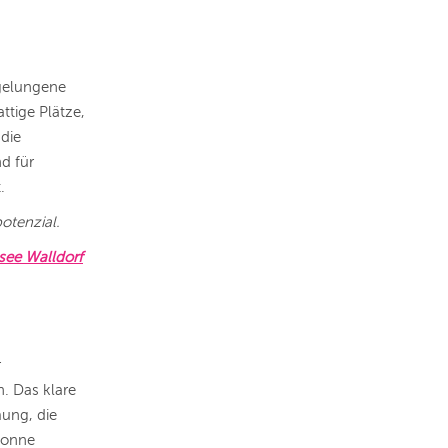
gelungene
tige Plätze,
die
d für
t.
otenzial.
see Walldorf
r
n. Das klare
ung, die
 Sonne