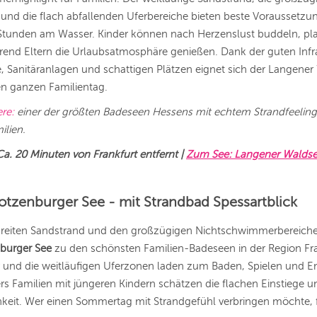
und die flach abfallenden Uferbereiche bieten beste Voraussetzu
Stunden am Wasser. Kinder können nach Herzenslust buddeln, p
rend Eltern die Urlaubsatmosphäre genießen. Dank der guten Infra
 Sanitäranlagen und schattigen Plätzen eignet sich der Langene
nen ganzen Familientag.
ere:
einer der größten Badeseen Hessens mit echtem Strandfeeling
ilien.
Ca. 20 Minuten von Frankfurt entfernt |
Zum See: Langener Walds
otzenburger See - mit Strandbad Spessartblick
breiten Sandstrand und den großzügigen Nichtschwimmerbereiche
burger See
zu den schönsten Familien-Badeseen in der Region Fra
r und die weitläufigen Uferzonen laden zum Baden, Spielen und 
rs Familien mit jüngeren Kindern schätzen die flachen Einstiege u
hkeit. Wer einen Sommertag mit Strandgefühl verbringen möchte, f