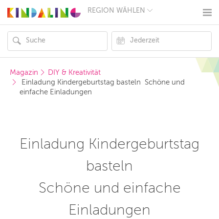
REGION WÄHLEN
BERLIN
MÜNCHEN
HAMBURG
FRANKFURT
KÖLN
DÜSSELDORF
Magazin
DIY & Kreativität
STUTTGART
 Einladung Kindergeburtstag basteln  Schöne und 
ESSEN
einfache Einladungen
HANNOVER
LEIPZIG
DRESDEN
NÜRNBERG
WIEN
Einladung Kindergeburtstag
ZÜRICH
ANDERE
REGIONEN
basteln
Schöne und einfache
Einladungen