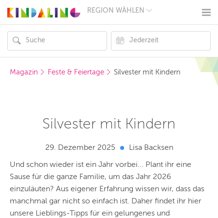
REGION WÄHLEN
BERLIN
MÜNCHEN
HAMBURG
FRANKFURT
KÖLN
DÜSSELDORF
Magazin
Feste & Feiertage
Silvester mit Kindern
STUTTGART
ESSEN
HANNOVER
LEIPZIG
DRESDEN
Silvester mit Kindern
NÜRNBERG
WIEN
ZÜRICH
29. Dezember 2025
Lisa Backsen
ANDERE
REGIONEN
Und schon wieder ist ein Jahr vorbei... Plant ihr eine
Sause für die ganze Familie, um das Jahr 2026
einzuläuten? Aus eigener Erfahrung wissen wir, dass das
manchmal gar nicht so einfach ist. Daher findet ihr hier
unsere Lieblings-Tipps für ein gelungenes und