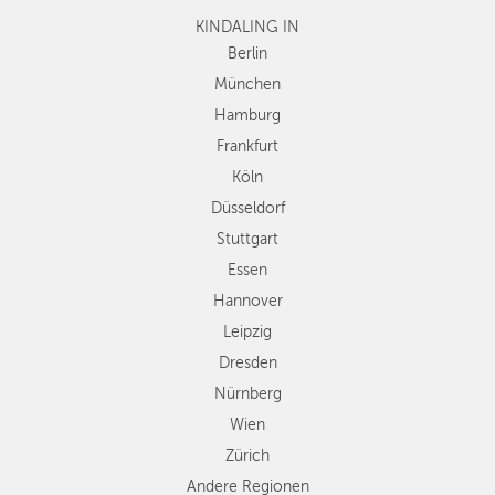
KINDALING IN
Köln
Düsseldorf
Berlin
Stuttgart
München
Essen
Hamburg
Hannover
Frankfurt
Leipzig
Köln
Dresden
Düsseldorf
Nürnberg
Wien
Stuttgart
Zürich
Essen
Andere
Hannover
Regionen
Leipzig
Dresden
Nürnberg
Wien
Zürich
Andere Regionen