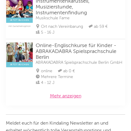
Instrumentenkarussell,
Musizierstunde,
Instrumentenfindung
Musikschule Fame
JETZT BUCHEN
Ort nach Vereinbarung
ab 59 €
mit Gutscheinoption
5 - 16 J
Online-Englischkurse für Kinder -
ABRAKADABRA Spielsprachschule
Berlin
ABRAKADABRA Spiel­sprach­schu­le Ber­lin GmbH
JETZT BUCHEN
online
ab 0 €
Mehrere Termine
4 - 12 J
Mehr anzeigen
Meldet euch für den Kindaling Newsletter an und
erhaltet wöchentlich tolle Veranstaltungstipps und