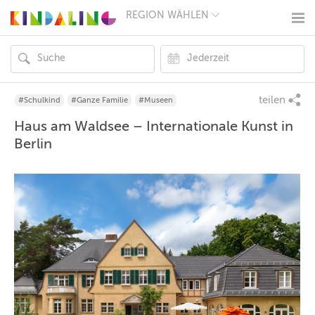
REGION WÄHLEN
BERLIN
MÜNCHEN
HAMBURG
FRANKFURT
KÖLN
DÜSSELDORF
teilen
#Schulkind
#Ganze Familie
#Museen
STUTTGART
Haus am Waldsee – Internationale Kunst in
ESSEN
HANNOVER
Berlin
LEIPZIG
DRESDEN
NÜRNBERG
WIEN
ZÜRICH
ANDERE
REGIONEN