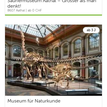
Sauriermuseum Aathal – Grösser als man
denkt!
8607 Aathal | ab 0 CHF
ab 3 J
Museum für Naturkunde