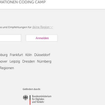
IMATIONEN CODING CAMP
pps und Empfehlungen für
Berlin
deine Region
München
Hamburg
Frankfurt
Köln
burg
Frankfurt
Köln
Düsseldorf
Düsseldorf
Stuttgart
over
Leipzig
Dresden
Nürnberg
Essen
Regionen
Hannover
Leipzig
Dresden
Nürnberg
Wien
Zürich