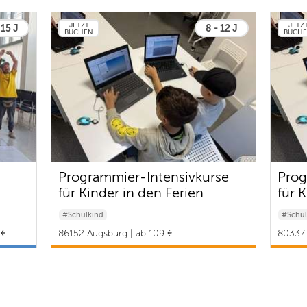
JETZT
JETZ
 15 J
8 - 12 J
BUCHEN
BUCH
Programmier-Intensivkurse
Prog
für Kinder in den Ferien
für 
#Schulkind
#Schul
 €
86152 Augsburg | ab 109 €
80337 