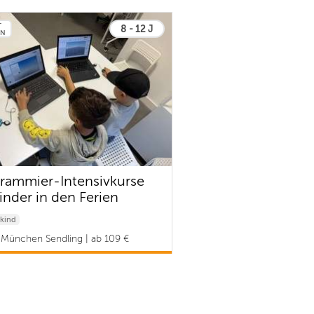
T
8 - 12 J
EN
rammier-Intensivkurse
Kinder in den Ferien
kind
München Sendling | ab 109 €