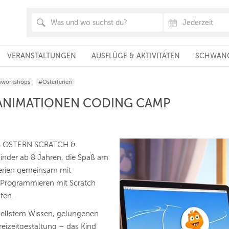
VERANSTALTUNGEN
AUSFLÜGE & AKTIVITÄTEN
SCHWANG
nworkshops
#Osterferien
 ANIMATIONEN CODING CAMP
B OSTERN SCRATCH &
der ab 8 Jahren, die Spaß am
erien gemeinsam mit
m Programmieren mit Scratch
fen.
tuellstem Wissen, gelungenen
eizeitgestaltung – das Kind