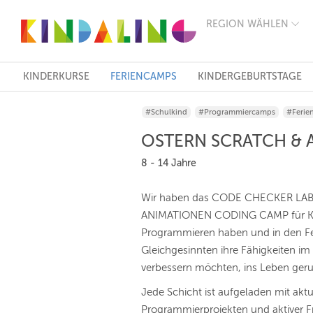
REGION WÄHLEN
BERLIN
MÜNCHEN
HAMBURG
FRANKFURT
KINDERKURSE
FERIENCAMPS
KINDERGEBURTSTAGE
KÖLN
DÜSSELDORF
#Schulkind
#Programmiercamps
#Ferie
STUTTGART
ESSEN
OSTERN SCRATCH &
HANNOVER
LEIPZIG
8 - 14 Jahre
DRESDEN
NÜRNBERG
Wir haben das CODE CHECKER LA
WIEN
ANIMATIONEN CODING CAMP für Kin
ZÜRICH
ANDERE
Programmieren haben und in den F
REGIONEN
Gleichgesinnten ihre Fähigkeiten i
verbessern möchten, ins Leben geru
Jede Schicht ist aufgeladen mit ak
Programmierprojekten und aktiver Fr