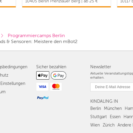
 €
10405 Berlin Prenzlauer Berg | ab 25 €
10117 B
Programmiercamps Berlin
ds & Sensoren: Meistere den mBot2
gsbedingungen
Sicher bezahlen
Newsletter
Aktuelle Veranstaltungsti
hutz
erhalten.
Einstellungen
sum
KINDALING IN
Berlin
München
Ham
Stuttgart
Essen
Hann
Wien
Zürich
Andere 