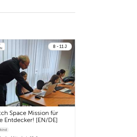
T
8 - 11 J
EN
tch Space Mission für
e Entdecker! [EN/DE]
kind