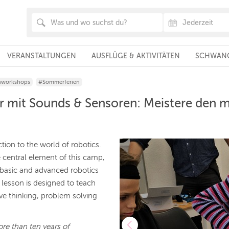
VERANSTALTUNGEN
AUSFLÜGE & AKTIVITÄTEN
SCHWANG
nworkshops
#Sommerferien
 mit Sounds & Sensoren: Meistere den 
tion to the world of robotics.
 central element of this camp,
n basic and advanced robotics
esson is designed to teach
ive thinking, problem solving
re than ten years of