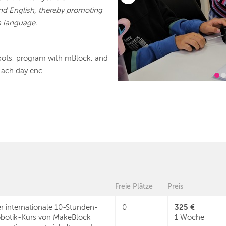
nd English, thereby promoting
h language.
robots, program with mBlock, and
Each day enc...
Freie Plätze
Preis
325 €
r internationale 10-Stunden-
0
botik-Kurs von MakeBlock
1 Woche