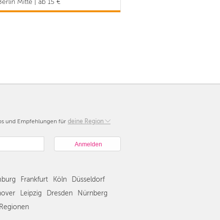
erlin Mitte | ab 15 €
pps und Empfehlungen für
Berlin
deine Region
München
Hamburg
Frankfurt
Köln
burg
Frankfurt
Köln
Düsseldorf
Düsseldorf
Stuttgart
over
Leipzig
Dresden
Nürnberg
Essen
Regionen
Hannover