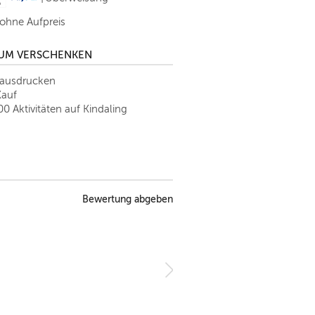
 ohne Aufpreis
ZUM VERSCHENKEN
tausdrucken
Kauf
00 Aktivitäten auf Kindaling
Bewertung abgeben
R