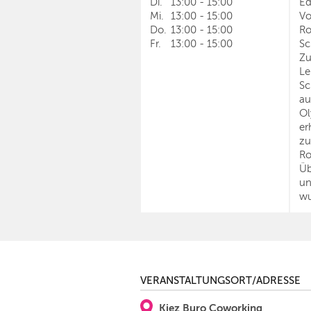
Di.
13:00
-
15:00
Ed
Mi.
13:00
-
15:00
Vo
Do.
13:00
-
15:00
Ro
Fr.
13:00
-
15:00
Sc
Zu
Le
Sc
au
Ol
er
zu
Ro
Üb
un
wu
VERANSTALTUNGSORT/ADRESSE
Kiez Buro Coworking