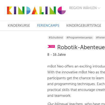
REGION WÄHLEN
BERLIN
MÜNCHEN
HAMBURG
FRANKFURT
KINDERKURSE
FERIENCAMPS
KINDERGEBURTSTAGE
KÖLN
DÜSSELDORF
#Schulkind
#Programmiercamps
#Ferie
STUTTGART
ESSEN
Robotik-Abenteuer
TOP
HANNOVER
LEIPZIG
8 - 16 Jahre
DRESDEN
NÜRNBERG
mBot Neo offers an exciting introduc
WIEN
With the innovative mBot Neo as the
ZÜRICH
ANDERE
participants get the chance to lear
REGIONEN
and programming techniques. Each l
practical skills that encourage creat
and teamwork.
Our bilingual teachers, who have mo