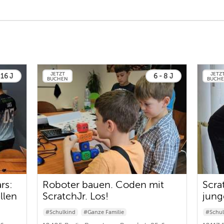
JETZT
JETZ
 16 J
6 - 8 J
BUCHEN
BUCH
rs:
Roboter bauen. Coden mit
Scra
llen
ScratchJr. Los!
jung
#Schulkind
#Ganze Familie
#Schul