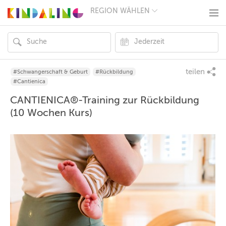
REGION WÄHLEN
BERLIN
MÜNCHEN
HAMBURG
FRANKFURT
KÖLN
DÜSSELDORF
teilen
#Schwangerschaft & Geburt
#Rückbildung
STUTTGART
#Cantienica
ESSEN
CANTIENICA®-Training zur Rückbildung
HANNOVER
LEIPZIG
(10 Wochen Kurs)
DRESDEN
NÜRNBERG
WIEN
ZÜRICH
ANDERE
REGIONEN