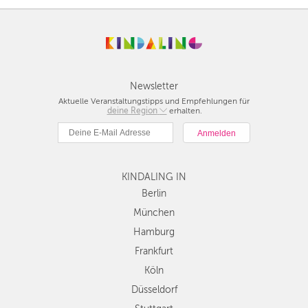
Newsletter
Aktuelle Veranstaltungstipps und Empfehlungen für
deine Region
Berlin
erhalten.
München
Hamburg
Frankfurt
KINDALING IN
Köln
Düsseldorf
Berlin
Stuttgart
München
Essen
Hamburg
Hannover
Frankfurt
Leipzig
Köln
Dresden
Düsseldorf
Nürnberg