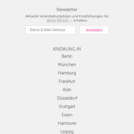
Newsletter
Aktuelle Veranstaltungstipps und Empfehlungen für
deine Region
Berlin
erhalten.
München
Hamburg
Frankfurt
KINDALING IN
Köln
Düsseldorf
Berlin
Stuttgart
München
Essen
Hamburg
Hannover
Frankfurt
Leipzig
Köln
Dresden
Düsseldorf
Nürnberg
Wien
Stuttgart
Zürich
Essen
Andere
Hannover
Regionen
Leipzig