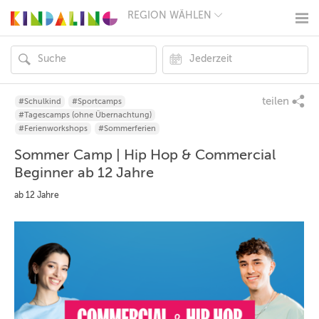
REGION WÄHLEN
BERLIN
MÜNCHEN
HAMBURG
FRANKFURT
KÖLN
DÜSSELDORF
teilen
#Schulkind
#Sportcamps
STUTTGART
#Tagescamps (ohne Übernachtung)
ESSEN
#Ferienworkshops
#Sommerferien
HANNOVER
Sommer Camp | Hip Hop & Commercial
LEIPZIG
DRESDEN
Beginner ab 12 Jahre
NÜRNBERG
ab 12 Jahre
WIEN
ZÜRICH
ANDERE
REGIONEN