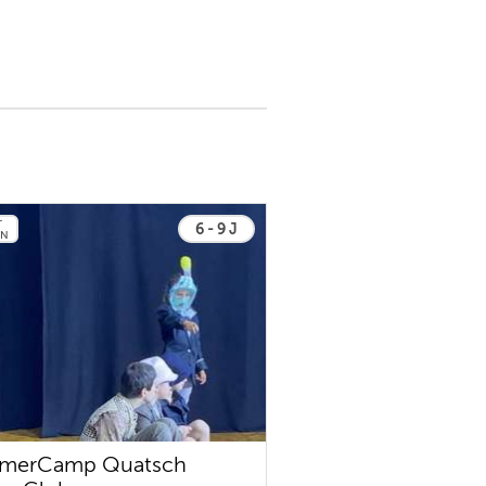
T
6 - 9 J
EN
merCamp Quatsch