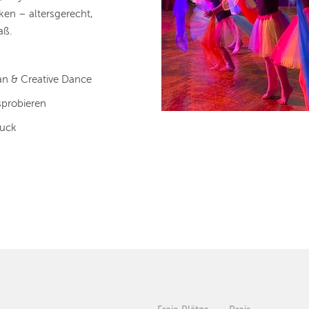
ken – altersgerecht,
aß.
n & Creative Dance
sprobieren
ruck