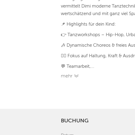
vermittelt Dimi moderne Tanztechni
wertschätzend und mit ganz viel Sp
📌 Highlights für dein Kind:
👉 Tanzworkshops – Hip-Hop, Urba
🎶 Dynamische Choreos & freies Au
🧘‍♂️ Fokus auf Haltung, Kraft & Ausd
💬 Teamarbeit,...
mehr
BUCHUNG