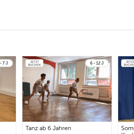
JETZT
JETZ
- 7 J
6 - 12 J
BUCHEN
BUCH
Tanz ab 6 Jahren
Som