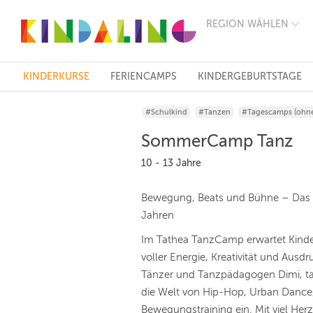
REGION WÄHLEN
BERLIN
MÜNCHEN
HAMBURG
FRANKFURT
KINDERKURSE
FERIENCAMPS
KINDERGEBURTSTAGE
KÖLN
DÜSSELDORF
#Schulkind
#Tanzen
#Tagescamps (ohn
STUTTGART
ESSEN
SommerCamp Tanz
HANNOVER
LEIPZIG
10 - 13 Jahre
DRESDEN
NÜRNBERG
Bewegung, Beats und Bühne – Das
WIEN
Jahren
ZÜRICH
ANDERE
Im Tathea TanzCamp erwartet Kind
REGIONEN
voller Energie, Kreativität und Ausd
Tänzer und Tanzpädagogen Dimi, t
die Welt von Hip-Hop, Urban Dance
Bewegungstraining ein. Mit viel H