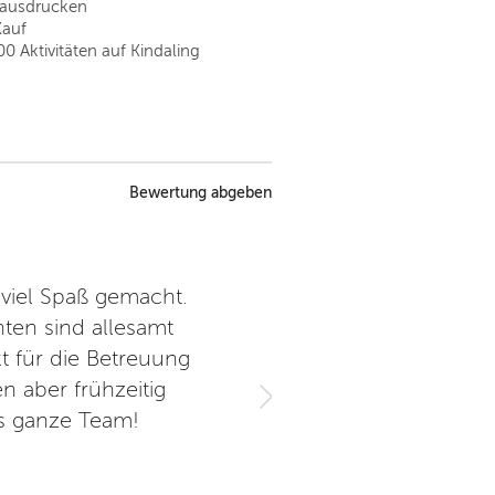
tausdrucken
Kauf
00 Aktivitäten auf Kindaling
Bewertung abgeben
viel Spaß gemacht.
Der eintägige Tanz-Workshop 
ten sind allesamt
ein voller Erfolg. Lena hat
t für die Betreuung
und einer Einheit zum 
n aber frühzeitig
Schülerinnen und Schüle
as ganze Team!
Schulwoche aufgeführt. Alle
haben an nur einem Tag eini
die