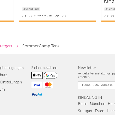
Kind
#Schulkind
#Schul
70188 Stuttgart Ost | ab 17 €
70188 
uttgart
SommerCamp Tanz
gsbedingungen
Sicher bezahlen
Newsletter
Aktuelle Veranstaltungsti
hutz
erhalten.
Einstellungen
sum
KINDALING IN
Berlin
München
Ham
Stuttgart
Essen
Hann