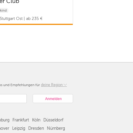
er Club
kind
Stuttgart Ost | ab 235 €
pps und Empfehlungen für
Berlin
deine Region
München
Hamburg
Frankfurt
Köln
burg
Frankfurt
Köln
Düsseldorf
Düsseldorf
Stuttgart
over
Leipzig
Dresden
Nürnberg