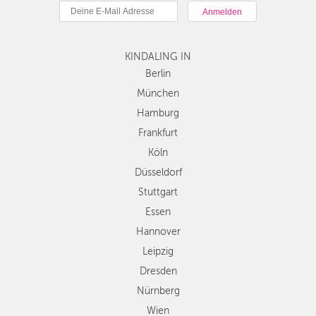
München
Hamburg
Frankfurt
KINDALING IN
Köln
Düsseldorf
Berlin
Stuttgart
München
Essen
Hamburg
Hannover
Frankfurt
Leipzig
Köln
Dresden
Düsseldorf
Nürnberg
Wien
Stuttgart
Zürich
Essen
Andere
Hannover
Regionen
Leipzig
Dresden
Nürnberg
Wien