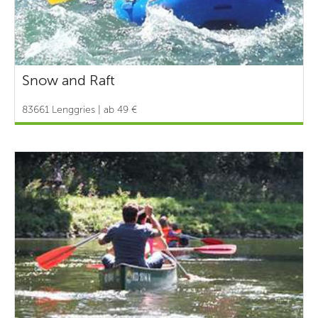
Snow and Raft
83661 Lenggries | ab 49 €