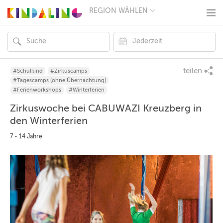
REGION WÄHLEN
BERLIN
MÜNCHEN
HAMBURG
FRANKFURT
KÖLN
DÜSSELDORF
teilen
#Schulkind
#Zirkuscamps
STUTTGART
#Tagescamps (ohne Übernachtung)
ESSEN
#Ferienworkshops
#Winterferien
HANNOVER
Zirkuswoche bei CABUWAZI Kreuzberg in
LEIPZIG
DRESDEN
den Winterferien
NÜRNBERG
7 - 14 Jahre
WIEN
ZÜRICH
ANDERE
REGIONEN