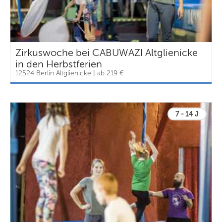
Zirkuswoche bei CABUWAZI Altglienicke
in den Herbstferien
12524 Berlin Altglienicke | ab 219 €
7 - 14 J