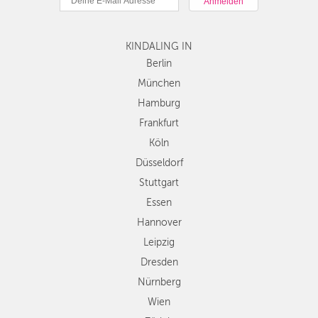
Hamburg
Frankfurt
KINDALING IN
Köln
Düsseldorf
Berlin
Stuttgart
München
Essen
Hamburg
Hannover
Frankfurt
Leipzig
Köln
Dresden
Düsseldorf
Nürnberg
Wien
Stuttgart
Zürich
Essen
Andere
Hannover
Regionen
Leipzig
Dresden
Nürnberg
Wien