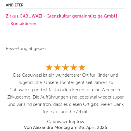
ANBIETER
Zirkus CABUWAZI - GrenzKultur gemeinnützige GmbH
Kontaktieren
Bewertung abgeben
s -
Das Cabuwazi ist ein wunderbarer Ort für Kinder und
H
cht
Jugendliche. Unsere Tochter geht seit Jahren zu
fr
it
Cabuwinzig und ist fast in allen Ferien für eine Woche im
it
Zirkuscamp. Die Aufführungen sind jedes Mal wieder super
a
as
und wir sind sehr froh, dass es diesen Ort gibt. Vielen Dank
E
er
für eure tägliche Arbeit!
Cabuwazi Treptow
lle
Von Alexandra Montag am 26. April 2025