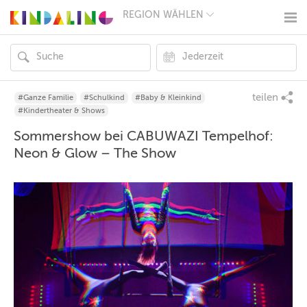
REGION WÄHLEN
BERLIN
MÜNCHEN
HAMBURG
FRANKFURT
KÖLN
DÜSSELDORF
teilen
#Ganze Familie
#Schulkind
#Baby & Kleinkind
STUTTGART
#Kindertheater & Shows
ESSEN
Sommershow bei CABUWAZI Tempelhof:
HANNOVER
LEIPZIG
Neon & Glow – The Show
DRESDEN
NÜRNBERG
WIEN
ZÜRICH
ANDERE
REGIONEN