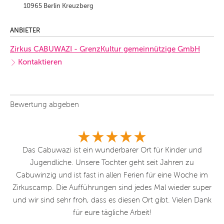
10965 Berlin Kreuzberg
ANBIETER
Zirkus CABUWAZI - GrenzKultur gemeinnützige GmbH
Kontaktieren
Bewertung abgeben
s -
Das Cabuwazi ist ein wunderbarer Ort für Kinder und
H
cht
Jugendliche. Unsere Tochter geht seit Jahren zu
fr
it
Cabuwinzig und ist fast in allen Ferien für eine Woche im
it
Zirkuscamp. Die Aufführungen sind jedes Mal wieder super
a
as
und wir sind sehr froh, dass es diesen Ort gibt. Vielen Dank
E
er
für eure tägliche Arbeit!