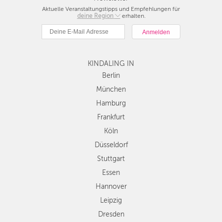
Aktuelle Veranstaltungstipps und Empfehlungen für
deine Region
Berlin
erhalten.
München
Hamburg
Frankfurt
KINDALING IN
Köln
Düsseldorf
Berlin
Stuttgart
München
Essen
Hamburg
Hannover
Frankfurt
Leipzig
Köln
Dresden
Düsseldorf
Nürnberg
Wien
Stuttgart
Zürich
Essen
Andere
Hannover
Regionen
Leipzig
Dresden