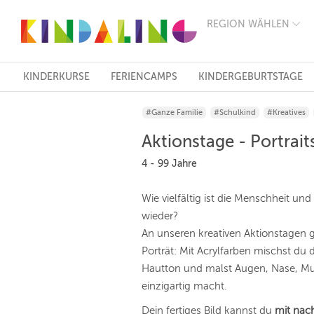
REGION WÄHLEN
BERLIN
MÜNCHEN
HAMBURG
FRANKFURT
KINDERKURSE
FERIENCAMPS
KINDERGEBURTSTAGE
KÖLN
DÜSSELDORF
#Ganze Familie
#Schulkind
#Kreatives
STUTTGART
ESSEN
Aktionstage - Portrait
HANNOVER
LEIPZIG
4 - 99 Jahre
DRESDEN
NÜRNBERG
Wie vielfältig ist die Menschheit und
WIEN
wieder?
ZÜRICH
ANDERE
An unseren kreativen Aktionstagen g
REGIONEN
Porträt: Mit Acrylfarben mischst du
Hautton und malst Augen, Nase, Mu
einzigartig macht.
Dein fertiges Bild kannst du
mit nac