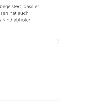
egeistert, dass er
Hier können einfach gute Zeit
ssen hat auch
Es gibt mehr Kunststoff a
 Kind abholen.
nochmal