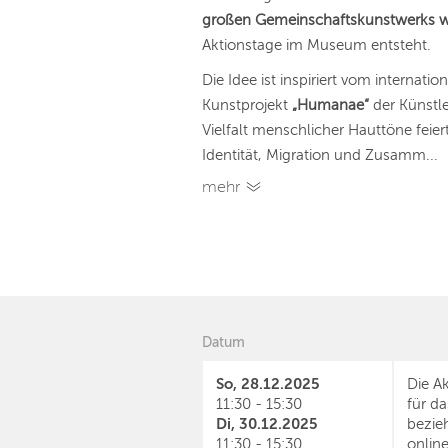
großen Gemeinschaftskunstwerks 
Aktionstage im Museum entsteht.
Die Idee ist inspiriert vom internatio
Kunstprojekt
„Humanae“
der Künstl
Vielfalt menschlicher Hauttöne fei
Identität, Migration und Zusamm...
mehr
Datum
So, 28.12.2025
Die Ak
11:30 - 15:30
für d
Di, 30.12.2025
bezieh
11:30 - 15:30
onlin