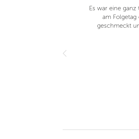
hr gut für einen Tagesausflug
Es war eine ganz 
ges zu entdecken. (Fundstelle
am Folgetag 
geschmeckt un