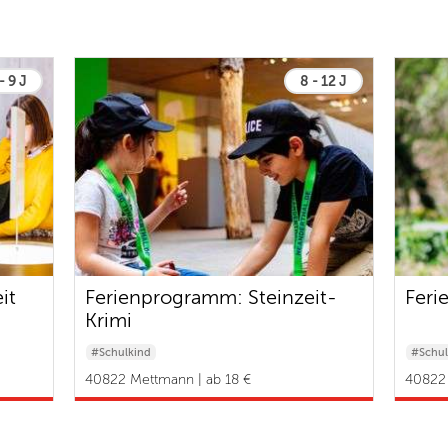
- 9 J
8 - 12 J
it
Ferienprogramm: Steinzeit-
Feri
Krimi
#Schulkind
#Schul
40822 Mettmann | ab 18 €
40822 