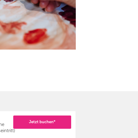
Jetzt buchen*
ne
intritt)