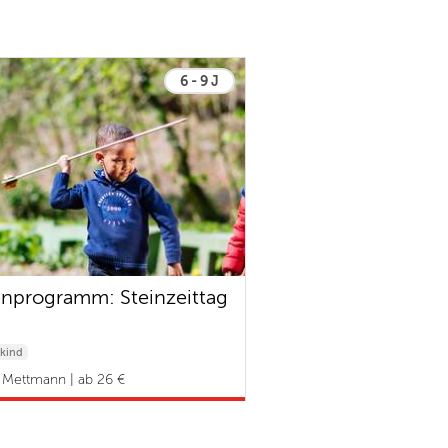
6 - 9 J
enprogramm: Steinzeittag
kind
Mettmann | ab 26 €