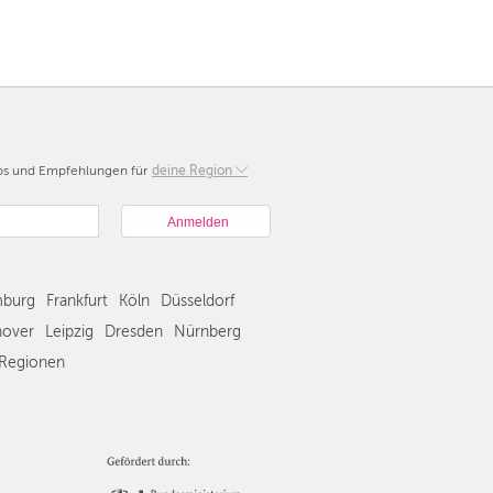
pps und Empfehlungen für
Berlin
deine Region
München
Hamburg
Frankfurt
Köln
burg
Frankfurt
Köln
Düsseldorf
Düsseldorf
Stuttgart
over
Leipzig
Dresden
Nürnberg
Essen
Regionen
Hannover
Leipzig
Dresden
Nürnberg
Wien