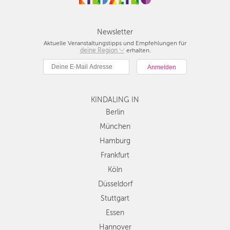
Newsletter
Aktuelle Veranstaltungstipps und Empfehlungen für
deine Region
Berlin
erhalten.
München
Hamburg
Frankfurt
KINDALING IN
Köln
Düsseldorf
Berlin
Stuttgart
München
Essen
Hamburg
Hannover
Frankfurt
Leipzig
Köln
Dresden
Düsseldorf
Nürnberg
Wien
Stuttgart
Zürich
Essen
Andere
Hannover
Regionen