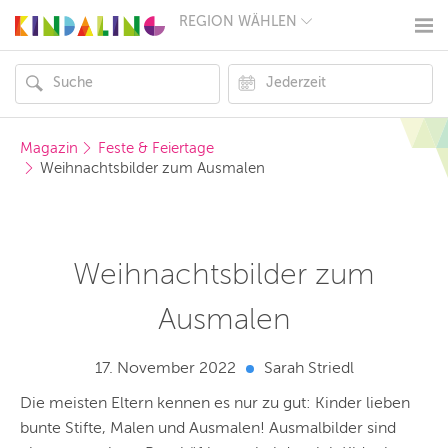
REGION WÄHLEN
BERLIN
MÜNCHEN
HAMBURG
FRANKFURT
KÖLN
DÜSSELDORF
Magazin
Feste & Feiertage
STUTTGART
Weihnachtsbilder zum Ausmalen
ESSEN
HANNOVER
LEIPZIG
DRESDEN
NÜRNBERG
Weihnachtsbilder zum
WIEN
ZÜRICH
Ausmalen
ANDERE
REGIONEN
17. November 2022
Sarah Striedl
Die meisten Eltern kennen es nur zu gut: Kinder lieben
bunte Stifte, Malen und Ausmalen! Ausmalbilder sind