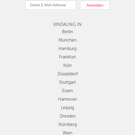
München
Hamburg
Frankfurt
KINDALING IN
Köln
Düsseldorf
Berlin
Stuttgart
München
Essen
Hamburg
Hannover
Frankfurt
Leipzig
Köln
Dresden
Düsseldorf
Nürnberg
Wien
Stuttgart
Zürich
Essen
Andere
Hannover
Regionen
Leipzig
Dresden
Nürnberg
Wien