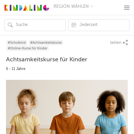
REGION WÄHLEN
BERLIN
MÜNCHEN
HAMBURG
FRANKFURT
KÖLN
DÜSSELDORF
teilen
#Schulkind
#Achtsamkeitskurse
STUTTGART
#Online-Kurse für Kinder
ESSEN
Achtsamkeitskurse für Kinder
HANNOVER
LEIPZIG
6 - 11 Jahre
DRESDEN
NÜRNBERG
WIEN
ZÜRICH
ANDERE
REGIONEN