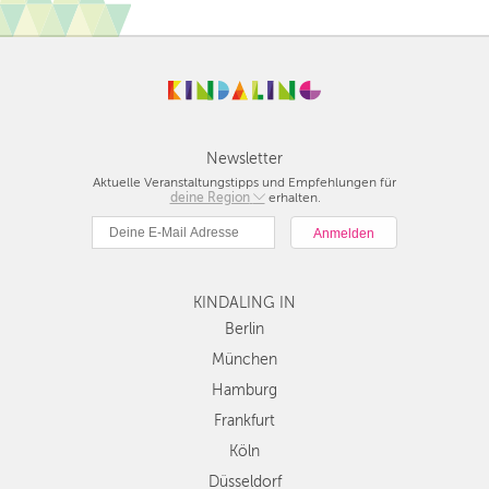
Newsletter
Aktuelle Veranstaltungstipps und Empfehlungen für
deine Region
Berlin
erhalten.
München
Hamburg
Frankfurt
KINDALING IN
Köln
Düsseldorf
Berlin
Stuttgart
München
Essen
Hamburg
Hannover
Frankfurt
Leipzig
Köln
Dresden
Düsseldorf
Nürnberg