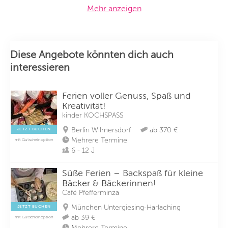
Mehr anzeigen
Diese Angebote könnten dich auch
interessieren
Ferien voller Genuss, Spaß und
Kreativität!
kinder KOCHSPASS
Berlin Wilmersdorf
ab 370 €
JETZT BUCHEN
Mehrere Termine
mit Gutscheinoption
6 - 12 J
Süße Ferien – Backspaß für kleine
Bäcker & Bäckerinnen!
Café Pfefferminza
München Untergiesing-Harlaching
JETZT BUCHEN
ab 39 €
mit Gutscheinoption
Mehrere Termine