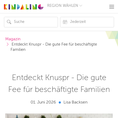
REGION WÄHLEN
BERLIN
MÜNCHEN
HAMBURG
FRANKFURT
KÖLN
DÜSSELDORF
Magazin
STUTTGART
 Entdeckt Knuspr - Die gute Fee für beschäftigte 
ESSEN
Familien
HANNOVER
LEIPZIG
DRESDEN
NÜRNBERG
WIEN
Entdeckt Knuspr - Die gute
ZÜRICH
ANDERE
REGIONEN
Fee für beschäftigte Familien
01. Juni 2026
Lisa Backsen